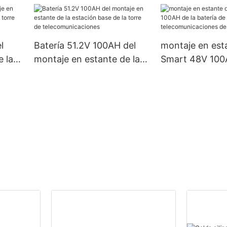
,
48V 60AH para barcos
para el almace
marinos de coches de golf
energía de la S
del hogar
l
Batería 51.2V 100AH ​​del
montaje en est
 la
montaje en estante de la
Smart 48V 100AH
orre
estación base de la torre
batería de
s 1
de telecomunicaciones
telecomunicaci
torre 5G