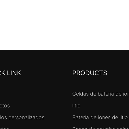
K LINK
PRODUCTS
Celdas de batería de io
ctos
litio
cios personalizados
Batería de iones de litio