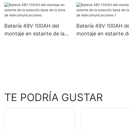
club EV/carrito de golf,
EV/Golf Cart club Car
Yamaha, Ezgo, etc.
Yamaha, Ezgo Ect
Batería 48V 100AH ​​del
Batería 48V 100AH ​​de
montaje en estante de la
montaje en estante de
estación base de la torre
estación base de la t
de telecomunicaciones
de telecomunicacione
TE PODRÍA GUSTAR