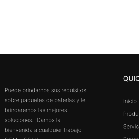
QUIC
Puede brindarnos sus requisitos
sobre paquetes de baterías y le
Inicio
brindaremos las mejores
Produ
soluciones. ¡Damos la
Servi
bienvenida a cualquier trabajo