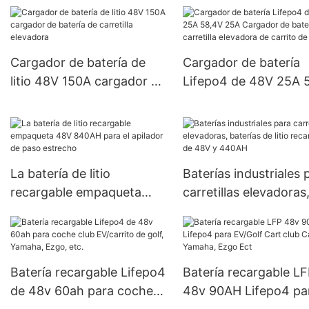
energía recargables de la
Sistema Solar de la batería
de ión de litio 48v 100ah
Lifepo4
Cargador de batería de
Cargador de batería
litio 48V 150A cargador de
Lifepo4 de 48V 25A 
batería de carretilla
25A Cargador de bate
elevadora
de carretilla elevador
carrito de golf
La batería de litio
Baterías industriales 
recargable empaqueta
carretillas elevadoras
48V 840AH para el
baterías de litio
apilador de paso estrecho
recargables de 48V y
440AH
Batería recargable Lifepo4
Batería recargable L
de 48v 60ah para coche
48v 90AH Lifepo4 pa