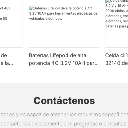
 de
Baterías Lifepo4 de alta
Celda cil
e la
potencia 4C 3.2V 10AH para
32140 de 
herramientas eléctricas de
Certific
 de la
vehículos eléctricos.
2000 cicl
para vehí
energía so
Contáctenos
eléctrica
eléctrica
zados y es capaz de atender los requisitos específicos.
proyectos
contáctenos directamente con preguntas o consultas.