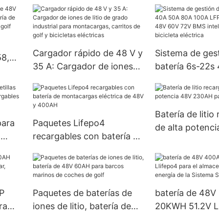
de telecomunicaciones
Cargador rápido de 48 V y
Sistema de ges
58,4V
35 A: Cargador de iones
batería 6s-22s
ría
de litio de grado industrial
80A 100A LFP
a de
para montacargas,
36V 48V 60V 
carritos de golf y bicicletas
inteligente para
Batería de litio
eléctricas
eléctrica
para
Paquetes Lifepo4
de alta potenc
,
recargables con batería de
230AH para carr
montacargas eléctrica de
48V y 400AH
FP
Paquetes de baterías de
batería de 48
ra
iones de litio, batería de
20KWH 51.2V L