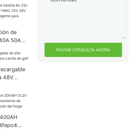
tión de
 40A 50A
 NMC 24V
ENVIAR CONSULTA AHORA
72V BMS
 bicicleta
 recargable
ia 48V
ito de golf
V 400AH
lifepo4