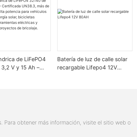
índrica de LiFePO4
Batería de luz de calle solar
3,2 V y 15 Ah –
recargable Lifepo4 12V
ada UN38.3, más de
80AH
os, alta potencia
culos eléctricos,
lar, bicicletas
s, herramientas
s y baterías para
 Para obtener más información, visite el sitio web o
 de bricolaje.