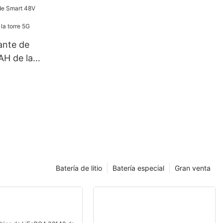
namiento de
istema Solar
ante de
 ​​de la
ones de la
Batería de litio
Batería especial
Gran venta