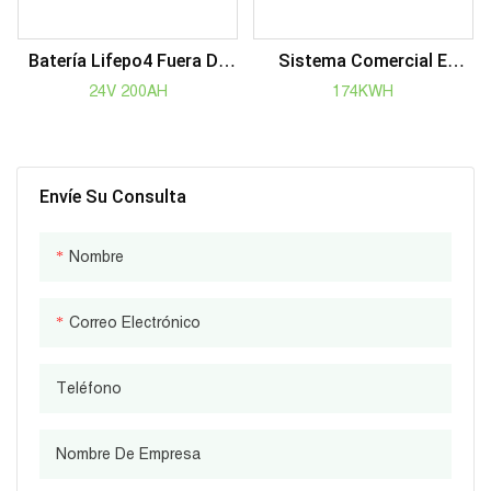
Batería Lifepo4 Fuera De
Sistema Comercial E
La Red, Todo En Uno,
Industrial Del
24V 200AH
174KWH
Sistema De
Almacenamiento De
Almacenamiento De
Energía De Las Baterías
Energía, Inversor De CA
100KWH Del Litio
2KW, Batería 5KWH, 51,2 V,
Recargable
Envíe Su Consulta
100AH
Nombre
Correo Electrónico
Teléfono
Nombre De Empresa