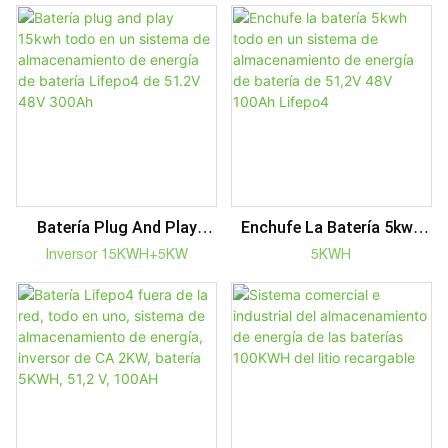
Almacenamiento De
Solar Doméstico
Energía De Batería Lifepo4
De 51,2 V 48 V 200
Ah1736307435354738
Batería Plug And Play
Enchufe La Batería 5kwh
15kwh Todo En Un
Todo En Un Sistema De
Inversor 15KWH+5KW
5KWH
Sistema De
Almacenamiento De
Almacenamiento De
Energía De Batería De
Energía De Batería Lifepo4
51,2V 48V 100Ah Lifepo4
De 51.2V 48V 300Ah