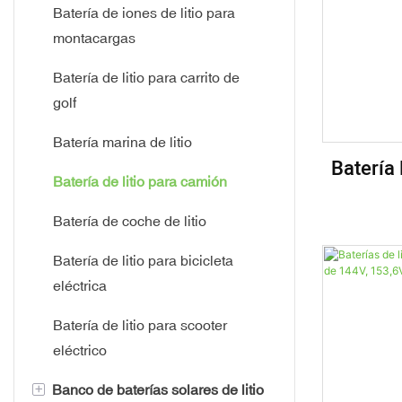
Células cilíndricas
Batería de iones de litio para
montacargas
Batería de carga rápida
Batería de litio para carrito de
Batería de alta potencia
golf
Batería de baja temperatura
Batería marina de litio
Batería
Batería de litio para camión
Carr
Batería de coche de litio
Eléct
Ap
Batería de litio para bicicleta
Autocar
eléctrica
Batería de litio para scooter
eléctrico
+
Banco de baterías solares de litio