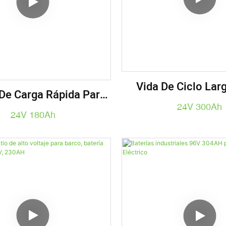
Vida De Ciclo Lar
 De Carga Rápida Para
Batería De Litio 24V
24V 300Ah
etillas Elevadoras
24V 180Ah
Carro De Golf De La 
ricas Portátiles Con
Elevadora IP65 
ilador Eléctrico
gable De 24V Y 180Ah