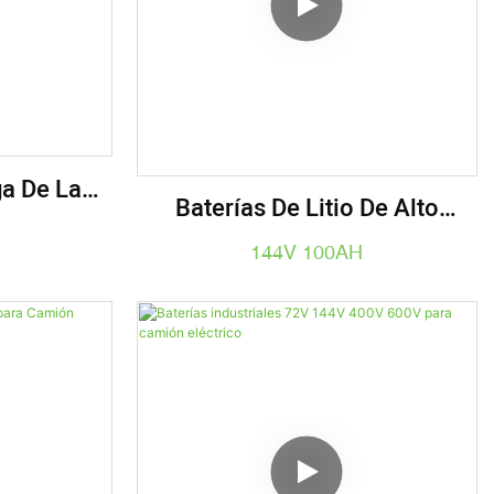
ga De La
Baterías De Litio De Alto
 300Ah Del
Voltaje Batería Para Barco
144V 100AH
Carretilla
144V 100AH
LiFePO4