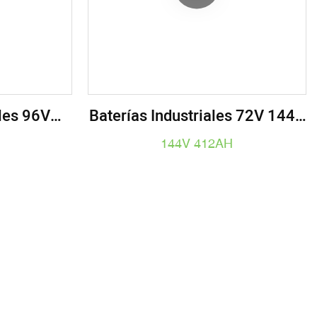
ales 96V
Baterías Industriales 72V 144V
Eléctrico
400V 600V Para Camión
144V 412AH
Eléctrico