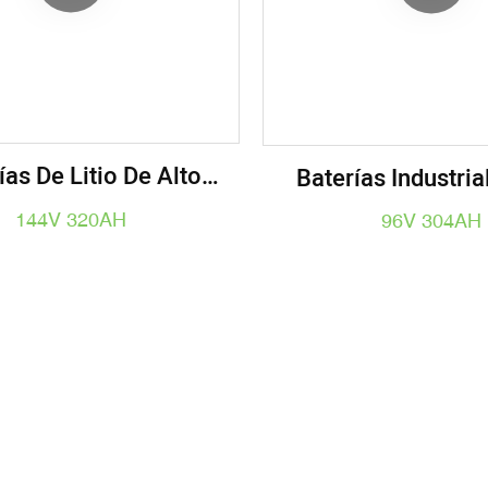
ías De Litio De Alto
Baterías Industri
Para Barco, Batería De
304AH Para Camión 
144V 320AH
96V 304AH
V, 153,6V, 230AH