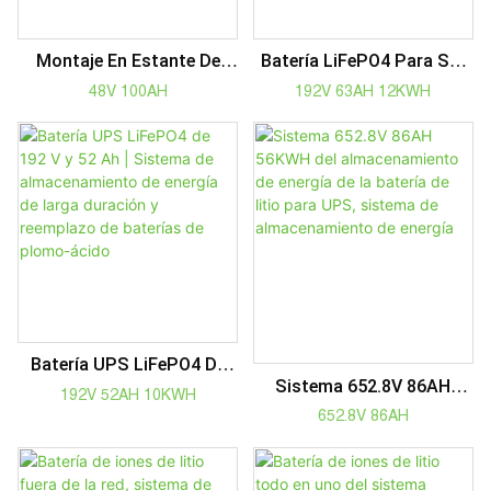
Montaje En Estante De
Batería LiFePO4 Para SAI
Smart 48V 100AH ​​de La
De 192 V, 63 Ah Y 12 KWh |
48V 100AH
192V 63AH 12KWH
Batería De
Sistema De
Telecomunicaciones De La
Almacenamiento De
Torre 5G
Energía De Larga Duración
Y Reemplazo De Baterías
De Plomo-Ácido
Batería UPS LiFePO4 De
Sistema 652.8V 86AH
192 V Y 52 Ah | Sistema De
192V 52AH 10KWH
56KWH Del
Almacenamiento De
652.8V 86AH
Almacenamiento De
Energía De Larga Duración
Energía De La Batería De
Y Reemplazo De Baterías