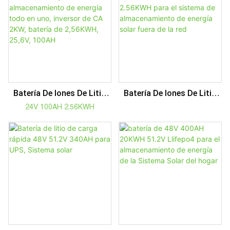
Litio Para UPS, Sistema
De Plomo-Ácido
De Almacenamiento De
Energía
Batería De Iones De Litio
Batería De Iones De Litio
Fuera De La Red, Sistema
Todo En Uno Del Sistema
24V 100AH 2.56KWH
De Almacenamiento De
2.56KWH Para El Sistema
Energía Todo En Uno,
De Almacenamiento De
Inversor De CA 2KW,
Energía Solar Fuera De La
Batería De 2,56KWH, ​​25,6V,
Red
100AH