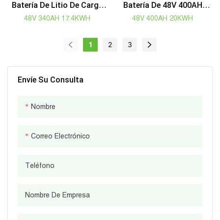
Batería De Litio De Carga
Batería De 48V 400AH
Rápida 48V 51.2V 340AH
20KWH 51.2V Llifepo4 Para
48V 340AH 17.4KWH
48V 400AH 20KWH
Para UPS, Sistema Solar
El Almacenamiento De
Energía De La Sistema
1
2
3
Solar Del Hogar
Envíe Su Consulta
Nombre
Correo Electrónico
Teléfono
Nombre De Empresa