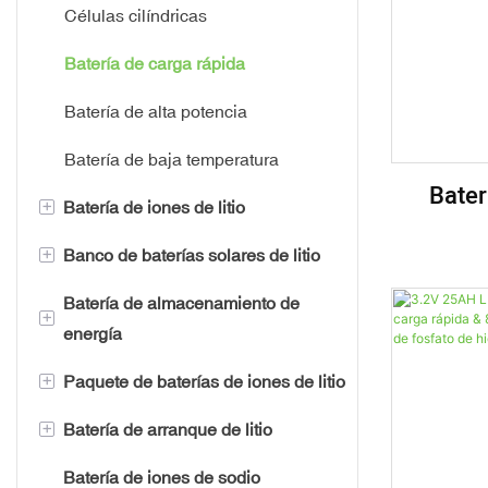
Células cilíndricas
Batería de carga rápida
Batería de alta potencia
Batería de baja temperatura
Bater
+
Batería de iones de litio
Potenci
+
Banco de baterías solares de litio
Batería de iones de litio para
Herram
montacargas
Veh
Batería de almacenamiento de
Batería de almacenamiento de
+
energía
Batería de litio para carrito de
energía doméstica
golf
+
Paquete de baterías de iones de litio
Batería de pared eléctrica
Batería del SAI
Batería marina de litio
+
Batería de arranque de litio
Batería de farola solar
Batería de telecomunicaciones
Batería de iones de litio de 6 V
Batería de litio para camión
Batería de iones de sodio
Todo en un sistema solar
Sistema de energía solar
Batería de iones de litio de 12 V
Batería de arranque de