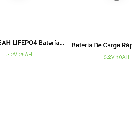
5AH LIFEPO4 Batería
Batería De Carga Ráp
ica Celular - 4C Carga
V Y 10 AH Para Apl
3.2V 25AH
3.2V 10AH
& 8C Descarga Alta -
De Alta Eficiencia
Recargable De Fosfato
Descarga 8
 Hierro De Litio