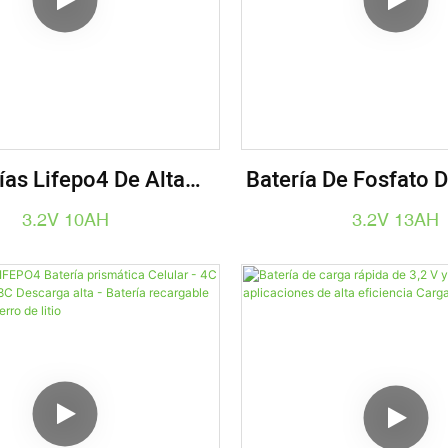
ías Lifepo4 De Alta
Batería De Fosfato D
a 4C 3.2V 10AH Para
Litio Prismática 
3.2V 10AH
3.2V 13AH
ientas Eléctricas De
3,2 V 25AH 30Ah B
ículos Eléctricos.
Carga Rápida 4C 
Descarga