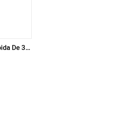
ida De 3,2
icaciones
 Carga 4C
C