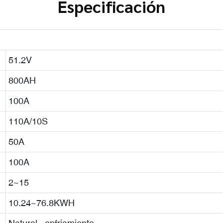
Especificación
51.2V
800AH
100A
110A/10S
50A
100A
2~15
10.24~76.8KWH