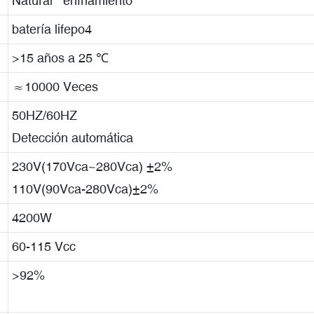
Natural enfriamiento
batería lifepo4
>15 años a 25 ℃
≈10000 Veces
50HZ/60HZ
Detección automática
230V(170Vca~280Vca) ±2%
110V(90Vca-280Vca)±2%
4200W
60-115 Vcc
>92%