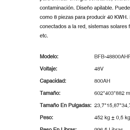
contaminación. Diseño apilable. Puede
como 8 piezas para producir 40 KWH. 
conectados a la red, sistemas solares 
etc.
Modelo:
BFB-48800AH
Voltaje:
48V
Capacidad:
800AH
Tamaño:
602*403*882 mm
Tamaño En Pulgadas:
23,7*15,87*34,7
Peso:
452 kg ± 0,5 k
Peso En Libras:
996.5 Libras