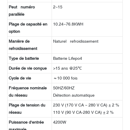
Peut numéro
2~15
parallèle
Plage de capacité en
10.24~76.8KWH
option
Manière de
Naturel refroidissement
refroidissement
Type de batterie
Batterie Lifepo4
Durée de vie conçue
>15 ans @25℃
Cycle de vie
≈10 000 fois
Fréquence nominale
50HZ/60HZ
du réseau
Détection automatique
Plage de tension du
230 V (170 V CA ~ 280 V CA) ± 2 %
réseau
110 V (90 V CA-280 V CA) ± 2 %
Puissance d'entrée
4200W
maximale