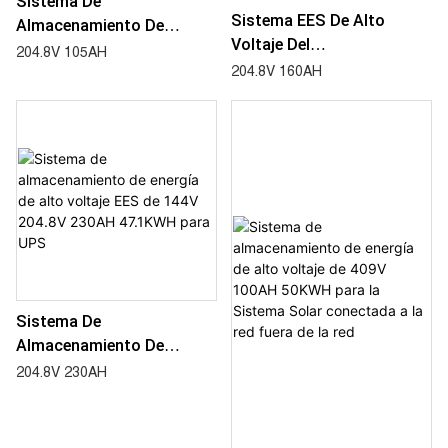
Sistema De
Sistema EES De Alto
Almacenamiento De
Voltaje Del
Energía De Alto Voltaje
204.8V 105AH
Almacenamiento De
EES De 144V 204,8V 105AH
204.8V 160AH
Energía De 144V 204.8V
21,5KWH Para UPS
160AH 32.7KWH Para UPS
Sistema De
Almacenamiento De
Energía De Alto Voltaje
204.8V 230AH
EES De 144V 204.8V 230AH
47.1KWH Para UPS