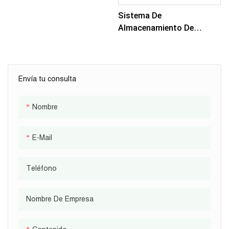
Sistema De
Almacenamiento De
Energía De Alto Voltaje De
409V 100AH ​​50KWH Para
La Sistema Solar
Conectada A La Red Fuera
Envía tu consulta
De La Red
Nombre
E-Mail
Teléfono
Nombre De Empresa