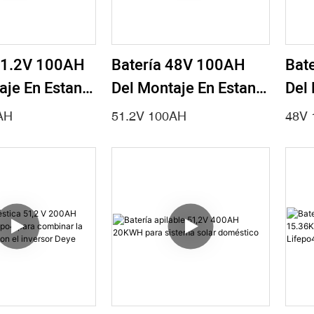
1.2V 100AH ​​
Batería 48V 100AH ​​
Bate
aje En Estante
Del Montaje En Estante
Del 
tación Base
De La Estación Base
De 
AH
51.2V 100AH
48V 
rre De
De La Torre De
De L
unicaciones
Telecomunicaciones
Tel