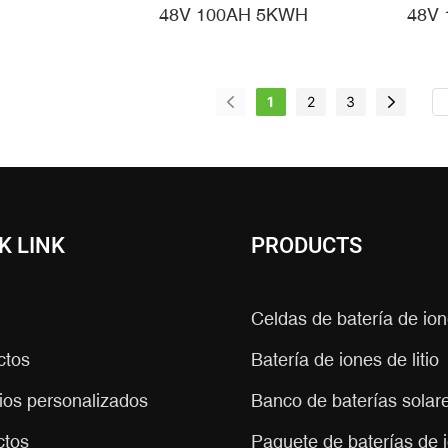
Recargables
KWh |
Pare
48V 100AH 5KWH
48V
stema Solar
Almacenamiento De
Par
ería De Ión
Energía LiFePO4 Para
Dom
 48v 100ah
El Hogar
1
2
3
K LINK
PRODUCTS
Celdas de batería de ione
ctos
Batería de iones de litio
ios personalizados
Banco de baterías solares
ctos
Paquete de baterías de 