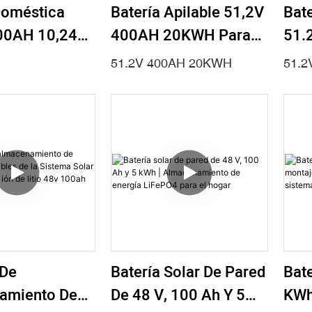
Doméstica
Batería Apilable 51,2V
Bat
00AH 10,24
400AH 20KWH Para
51.
epo4 Para
Sistema Solar
15.
51.2V 400AH 20KWH
51.2
 La Sistema
Doméstico
EES
 El Inversor
Sola
 De
Batería Solar De Pared
Bate
amiento De
De 48 V, 100 Ah Y 5
KWh