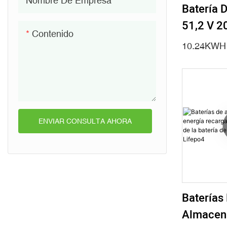
Nombre De Empresa
Batería 
51,2 V 2
Contenido
KWH Lif
10.24KWH
Combinar
Solar Con
Deye
ENVIAR CONSULTA AHORA
Baterías
Almacen