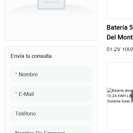
Batería 5
Del Mont
De La Es
51.2V 100
De La To
Envía tu consulta
Telecom
Nombre
E-Mail
Teléfono