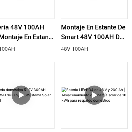
ría 48V 100AH ​​
Montaje En Estante De
Montaje En Estante
Smart 48V 100AH ​​de
La Estación Base
La Batería De
100AH
48V 100AH
a Torre De
Telecomunicaciones
ecomunicaciones 1
De La Torre 5G