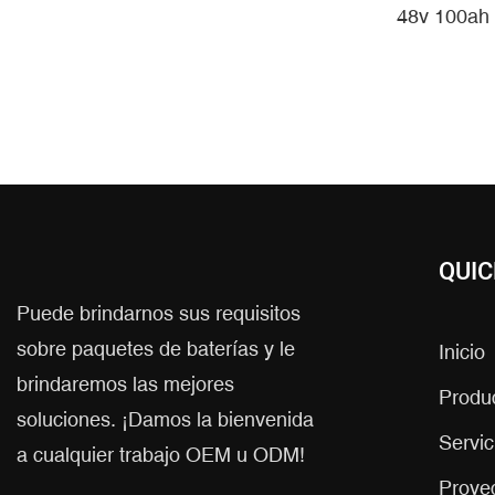
Energía 
48v 100ah
De La Si
De La Bat
De Litio
Lifepo4
QUIC
Puede brindarnos sus requisitos
sobre paquetes de baterías y le
Inicio
brindaremos las mejores
Produ
soluciones. ¡Damos la bienvenida
Servic
a cualquier trabajo OEM u ODM!
Proye