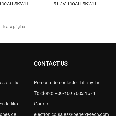
d, 51,2 V, 100 Ah,
100AH ​​5Kwh 10Kwh
 100AH 5KWH
51.2V 100AH 5KWH
a Sistemas Solares
De La Batería De Ión
ésticos.
De Litio LiFePO4
CONTACT US
s de litio
Persona de contacto: Tiffany Liu
Teléfono: +86-180 7882 1674
 de litio
Correo
iones de
electrónico:
sales@benergytech.com