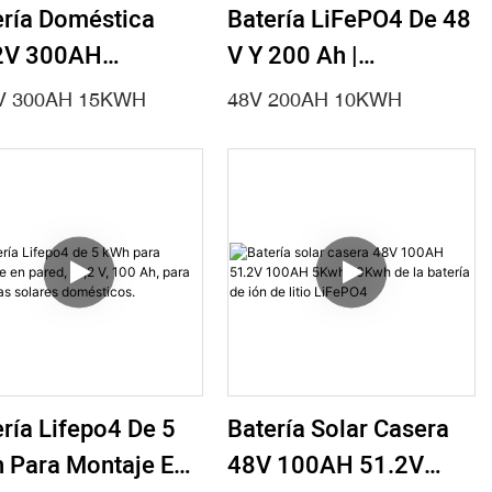
ería Doméstica
Batería LiFePO4 De 48
2V 300AH
V Y 200 Ah |
36KWH De
Almacenamiento De
V 300AH 15KWH
48V 200AH 10KWH
/UPS/Sistema
Energía Solar De 10
r Lifepo4
KWh Para Respaldo
Doméstico
ría Lifepo4 De 5
Batería Solar Casera
 Para Montaje En
48V 100AH ​​51.2V