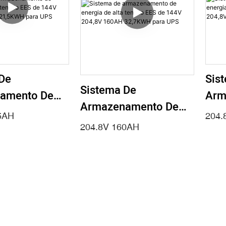
De
Sis
Sistema De
amento De
Arm
Armazenamento De
De Alta
Ener
5AH
204.
Energia De Alta
EES De 144V
Ten
204.8V 160AH
Tensão EES De 144V
105AH
204
204,8V 160AH
 Para UPS
47.
32,7KWH Para UPS