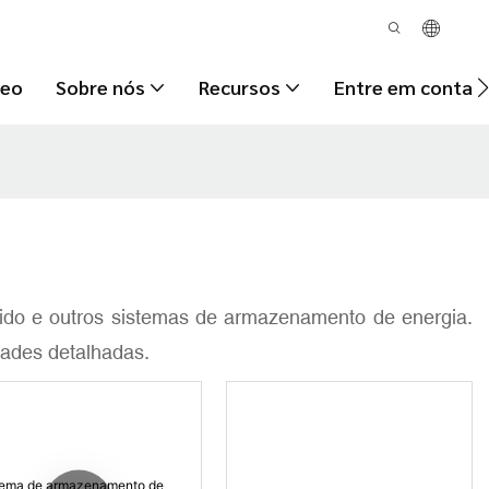
deo
Sobre nós
Recursos
Entre em contat
brido e outros sistemas de armazenamento de energia.
dades detalhadas.