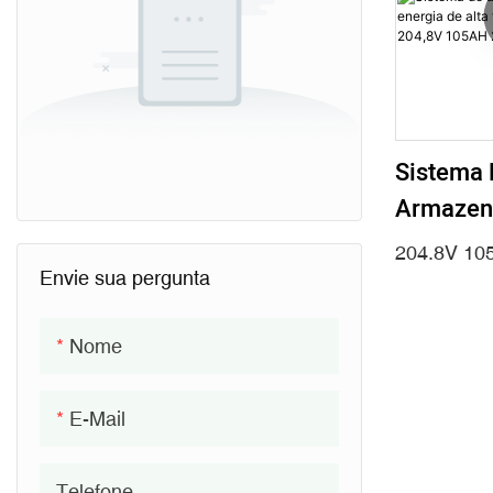
Sistema 
Armazen
Energia 
204.8V 10
Tensão 
Envie sua pergunta
204,8V 
Nome
21,5KWH
E-Mail
Telefone