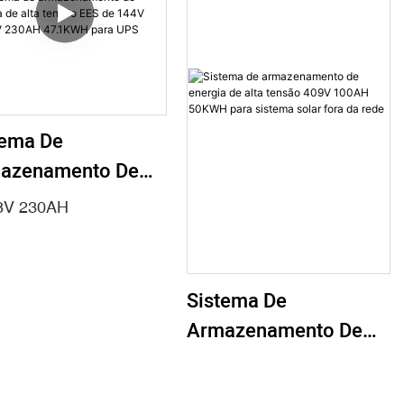
tema De
azenamento De
gia De Alta
8V 230AH
são EES De 144V
,8V 230AH
1KWH Para UPS
Sistema De
Armazenamento De
Energia De Alta
Tensão 409V 100AH ​​