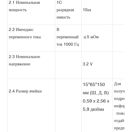
2.1 Номинальная
1C
мощность
разрядная
10ах
емкость
2.2 Импеданс
В
переменного тока
переменный
≤5 мОм
ток 1000 Гц
2.3 Номинальное
напряжение
3.2 V
Для
15*65*150
2.4 Размер ячейки
получени
мм (Ш, Д, В)
подробно
0,59 x 2,56 x
информац
5,9 дюйма
пожалуйс
отдайте
предпочт