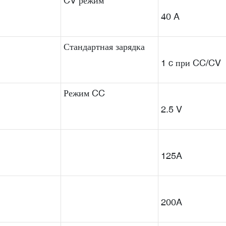
CV режим
40 A
Стандартная зарядка
1 c при CC/CV
Режим CC
2.5 V
125A
200A