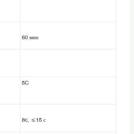
60 мин
5C
8c, ≤15 с