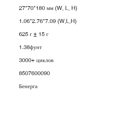
27*70*180 мм (W, L, H)
1.06*2.76*7.09 (W,L,H)
625 г ± 15 г
1.38фунт
3000+ циклов
8507600090
Бенерга