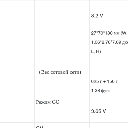
3.2 V
27*70*180 мм (W, 
1,06*2,76*7,09 д
L, H)
（Вес сотовой сети)
625 г ± 150 г
1.38 фунт
Режим CC
3.65 V