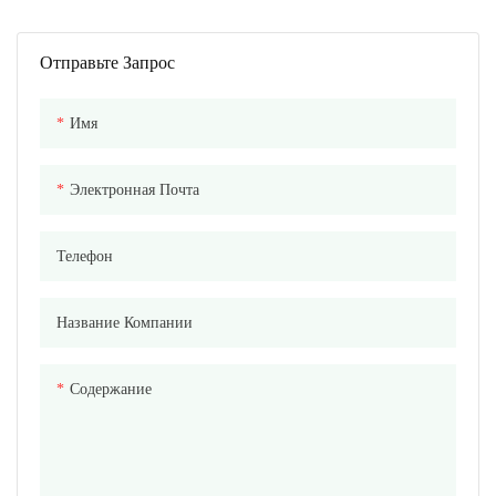
Для Электромобилей,
Производительность Для
Систем AGV И
Электрогрузовиков И
Промышленного
Беспилотных Транспортных
Отправьте Запрос
Оборудования
Средств (AGV)
Имя
Электронная Почта
Телефон
Название Компании
Содержание