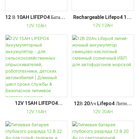
Rechargeable Lifepo4 12V
12 В 10AH LIFEPO4 Батарея
12AH Lithium Battery Pack
Для Сельскохозяйственных
12V 12AH
12V 10AH
For Agriculture Sprayer,
Опрыскивателей | 2000+
UPS Children Car
Циклов, Водонепроницаемы
12V 15AH LIFEPO4
12В 20Ач Lifepo4 Литий-
Аккумуляторный
Ионный Аккумулятор
12V 15AH
12V 20AH
Аккумулятор - Для
Свинцово-Кислотный
Сельскохозяйственных
Сменный Солнечный ИБП
Опрыскивателей,
Для Автофургонов Морской