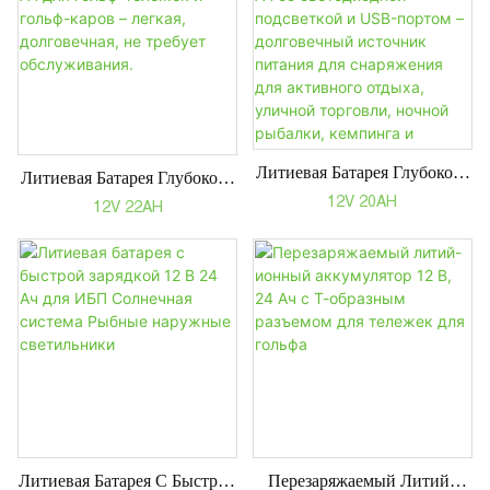
Робототехники, Детских
Автомобилей | Длинный
Цикл Срока Службы &
Безопасное Литиевое
Силовое Решение
Литиевая Батарея Глубокого
Литиевая Батарея Глубокого
Разряда 12 В 20 Ач Со
Разряда 12 В 22 Ач Для
12V 20AH
12V 22AH
Светодиодной Подсветкой И
Гольф-Тележек И Гольф-
USB-Портом –
Каров – Легкая,
Долговечный Источник
Долговечная, Не Требует
Питания Для Снаряжения
Обслуживания.
Для Активного Отдыха,
Уличной Торговли, Ночной
Рыбалки, Кемпинга И
Проектов «сделай Сам».
Перезаряжаемый Литий-
Литиевая Батарея С Быстрой