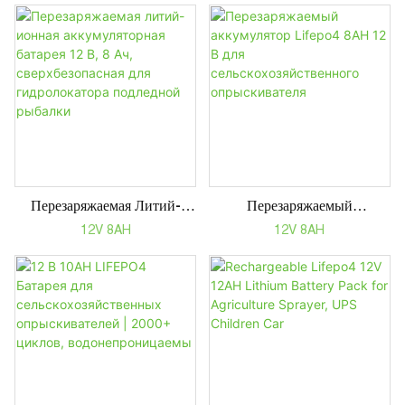
Пестицидов, ИБП, Детского
Автомобиля, Солнечного
Автомобиля, Солнечного
Света
Света
Перезаряжаемая Литий-
Перезаряжаемый
Ионная Аккумуляторная
Аккумулятор Lifepo4 8AH
12V 8AH
12V 8AH
Батарея 12 В, 8 Ач,
12 В Для
Сверхбезопасная Для
Сельскохозяйственного
Гидролокатора Подледной
Опрыскивателя
Рыбалки