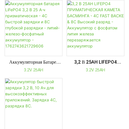
Электроинструментов
Ач 3,2 В 25 Ач 30 Ач
Электромобилей
Аккумулятор Для Быстрой
Зарядки 4C Зарядка 8C
Разрядка
Аккумуляторная Батарея
3,2 В 25AH LIFEPO4
LiFePO4 3,2 В 25 А·ч
ПРИМАТИЧЕСКАЯ
3.2V 25AH
3.2V 25AH
Призматическая - 4С
КАМЕТА БАСМИНГА - 4C
Быстрой Зарядки И 8С
FAST BACKE & 8C
Глубокой Разрядки - Литий-
Высокий Разряд -
Железо-Фосфатный
Аккумулятор С Фосфатом
Аккумулятор -
Лития Железа
1762743621729606
Перезаряжается
Аккумулятор