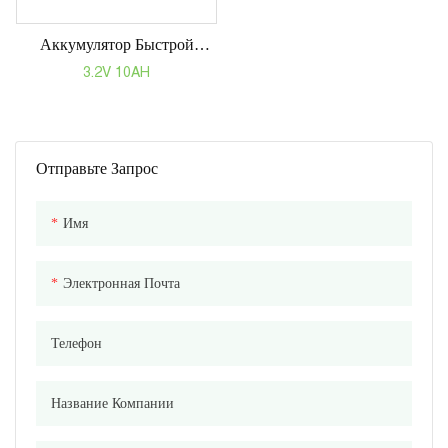
Аккумулятор Быстрой
Зарядки 3,2 В, 10 Ач Для
3.2V 10AH
Высокоэффективных
Приложений. Зарядка 4C,
Разрядка 8C.
Отправьте Запрос
Имя
Электронная Почта
Телефон
Название Компании