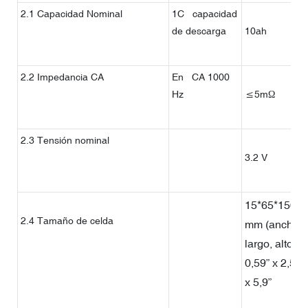
2.1 Capacidad Nominal
1C capacidad
de descarga
10ah
2.2 Impedancia CA
En CA 1000
Hz
≤5mΩ
2.3 Tensión nominal
3.2 V
15*65*150
2.4 Tamaño de celda
mm (ancho,
largo, alto)
0,59” x 2,56”
x 5,9”