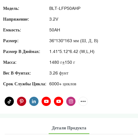
Модель:
BLT-LFP50AHP
Напряжение:
3.2V
Емкость:
50AH
Размер:
36*130*163 мм (Ш, Д, В)
Размер В Дюймах:
1.41*5.12*6.42 (W,L,H)
Масса:
1480 г±150 г
Вес В Фунтах:
3.26 фунт
Срок Службы Цикла:
6000+ циклов
Детали Продукта