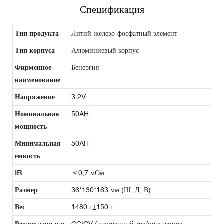
Спецификация
Тип продукта
Литий-железо-фосфатный элемент
Тип корпуса
Алюминиевый корпус
Фирменное
Бенергия
наименование
Напряжение
3.2V
Номинальная
50AH
мощность
Минимальная
50AH
емкость
IR
≤0,7 мОм
Размер
36*130*163 мм (Ш, Д, В)
Вес
1480 г±150 г
Режим зарядки
CC/CV (постоянный ток/постоянное