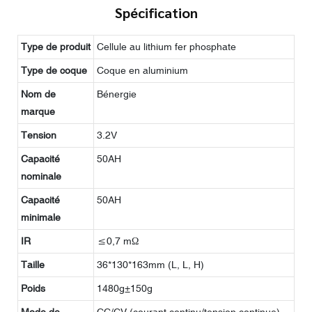
Spécification
Type de produit
Cellule au lithium fer phosphate
Type de coque
Coque en aluminium
Nom de
Bénergie
marque
Tension
3.2V
Capacité
50AH
nominale
Capacité
50AH
minimale
IR
≤0,7 mΩ
Taille
36*130*163mm (L, L, H)
Poids
1480g±150g
Mode de
CC/CV (courant continu/tension continue)