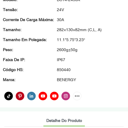
Tensão:
24V
Corrente De Carga Máxima:
30A
Tamanho:
282×130×82mm (C,L, A)
Tamanho Em Polegada:
11.1*5.75*3.23"
Peso:
2600g±50g
Faixa De IP:
IP67
Código HS:
850440
Marca:
BENERGY
Detalhe Do Produto