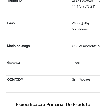
Tamanho
282×130×82mm (C,L, 
11.1*5.75*3.23"
Peso
2600g±50g
5.73 libras
Modo de carga
CC/CV (corrente contí
Garantia
1 Ano
OEM/ODM
Sim (Aceito)
Especificação Principal Do Produto