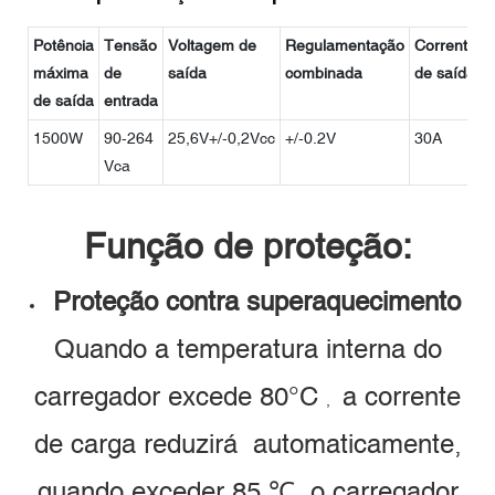
Potência
Tensão
Voltagem de
Regulamentação
Corrente
máxima
de
saída
combinada
de saída
r
de saída
entrada
1500W
90-264
25,6V+/-0,2Vcc
+/-0.2V
30A
+
Vca
Função de proteção:
Proteção contra superaquecimento
Quando a temperatura interna do
carregador excede 80°C
a corrente
,
de carga reduzirá
automaticamente,
quando exceder 85
℃
o carregador