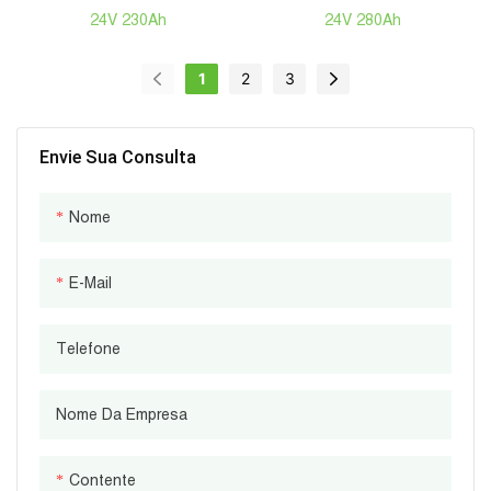
24V 230Ah LiFePO4 Para
Bateria De Lítio 24V 25.6V
24V 230Ah
24V 280Ah
Empilhadeira Elétrica
280Ah Empilhadeira
Hangcha 1.5T –
Industrial
1
2
3
Substituição Direta Para
Baterias De Chumbo-
Ácido, Com BMS
Envie Sua Consulta
Integrado.
Nome
E-Mail
Telefone
Nome Da Empresa
Contente