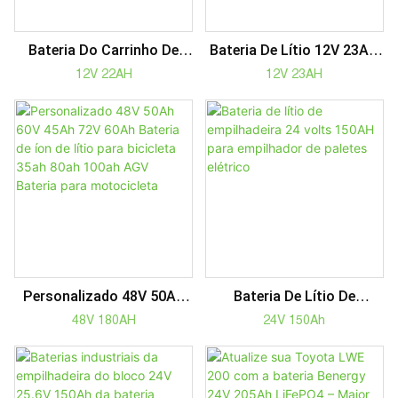
Bateria Do Carrinho De
Bateria De Lítio 12V 23AH
Golfe Bateria De Íon De
Para Carrinho De Golfe
12V 22AH
12V 23AH
Lítio Da Bateria 12V 22Ah
Elétrico, Carrinho De Golfe
Lifepo4 Do Carrinho De
De 36 A 42 Buracos
Golfe
Personalizado 48V 50Ah
Bateria De Lítio De
60V 45Ah 72V 60Ah Bateria
Empilhadeira 24 Volts
48V 180AH
24V 150Ah
De Íon De Lítio Para
150AH Para Empilhador De
Bicicleta 35ah 80ah 100ah
Paletes Elétrico
AGV Bateria Para