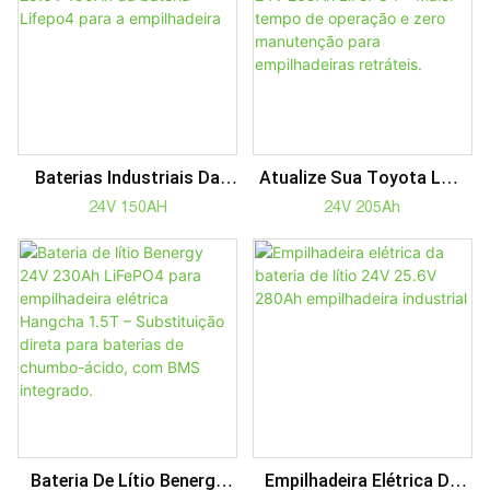
Motocicleta
Baterias Industriais Da
Atualize Sua Toyota LWE
Empilhadeira Do Bloco 24V
200 Com A Bateria Benergy
24V 150AH
24V 205Ah
25.6V 150Ah Da Bateria
24V 205Ah LiFePO4 –
Lifepo4 Para A
Maior Tempo De Operação
Empilhadeira
E Zero Manutenção Para
Empilhadeiras Retráteis.
Bateria De Lítio Benergy
Empilhadeira Elétrica Da