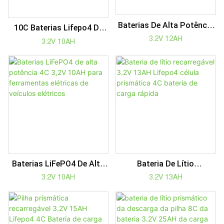
Baterias De Alta Potência
10C Baterias Lifepo4 De
4C 3.2V 12AH Lifepo4 Para
Alta Potência Máxima 3.2V
3.2V 12AH
3.2V 10AH
Ferramentas Elétricas EV
10AH Para Ferramentas
Elétricas EV
Baterias LiFePO4 De Alta
Bateria De Lítio
Potência 4C 3,2V 10AH
Recarregável 3.2V 13AH
3.2V 10AH
3.2V 13AH
Para Ferramentas
Lifepo4 Célula Prismática
Elétricas De Veículos
4C Bateria De Carga
Elétricos
Rápida