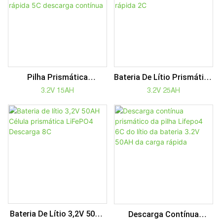
Bateria De Lítio Prismático
Pilha Prismática
Da Descarga Da Pilha 8C
Recarregável 3.2V 15AH
3.2V 25AH
3.2V 15AH
Da Bateria 3.2V 25AH Da
Lifepo4 4C Bateria De
Carga Rápida 2C
Carga Rápida 5C Descarga
Contínua
Bateria De Lítio 3,2V 50AH
Descarga Contínua