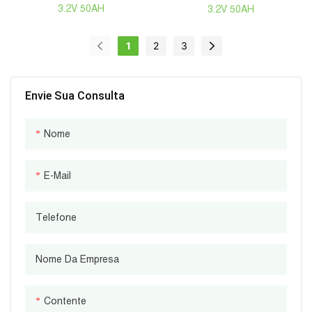
Célula Prismática LiFePO4
Prismático Da Pilha
3.2V 50AH
3.2V 50AH
Descarga 8C
Lifepo4 6C Do Lítio Da
Bateria 3.2V 50AH Da
1
2
3
Carga Rápida
Envie Sua Consulta
Nome
E-Mail
Telefone
Nome Da Empresa
Contente