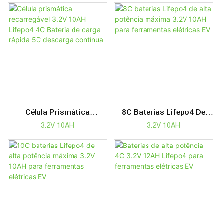
Para Energia Solar,
Robótica, Veículos
Elétricos
Célula Prismática
8C Baterias Lifepo4 De
Recarregável 3.2V 10AH
Alta Potência Máxima 3.2V
3.2V 10AH
3.2V 10AH
Lifepo4 4C Bateria De
10AH Para Ferramentas
Carga Rápida 5C Descarga
Elétricas EV
Contínua