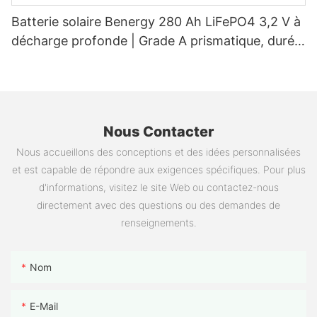
Batterie solaire Benergy 280 Ah LiFePO4 3,2 V à
décharge profonde | Grade A prismatique, durée
de vie > 6 000 cycles pour camping-cars,
voiturettes de golf, bateaux et stockage
d'énergie hors réseau - 1783997814123504
Nous Contacter
Nous accueillons des conceptions et des idées personnalisées
et est capable de répondre aux exigences spécifiques. Pour plus
d'informations, visitez le site Web ou contactez-nous
directement avec des questions ou des demandes de
renseignements.
Nom
E-Mail