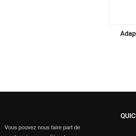
Adap
Batteri
Bornes 
QUIC
Vous pouvez nous faire part de