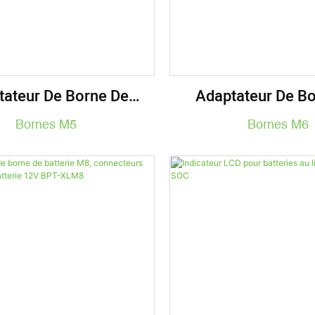
tateur De Borne De
Adaptateur De B
e M5, Connecteurs De
Batterie M6, Conne
Bornes M5
Bornes M6
De Batterie 12V BPT-
Bornes De Batterie
XLM5
XLM6