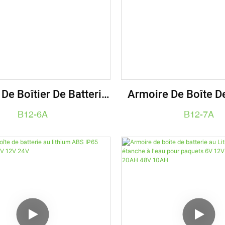
De Boîtier De Batterie
Armoire De Boîte De
ium En Plastique Pour
Au Lithium En Plast
B12-6A
B12-7A
erie 18650 26650
Batterie 18650 26
12V 6AH, 7AH, 8A