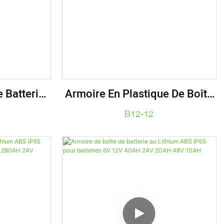
 Batterie
Armoire En Plastique De Boîte
ique Pour
De Batterie Au Lithium IP65
B12-12
650 Pour
Pour Les Paquets De Batterie
H 24V 4AH
6V 12V 24V