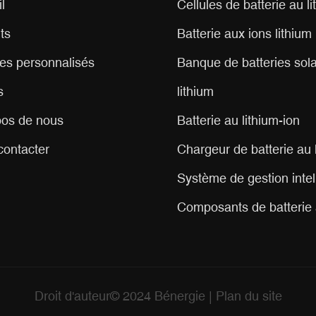
l
Cellules de batterie au l
ts
Batterie aux ions lithium
es personnalisés
Banque de batteries sola
s
lithium
pos de nous
Batterie au lithium-ion
contacter
Chargeur de batterie au 
Système de gestion intel
Composants de batterie 
Droit d'auteur© 2024
Bénergie
|
Plan du site