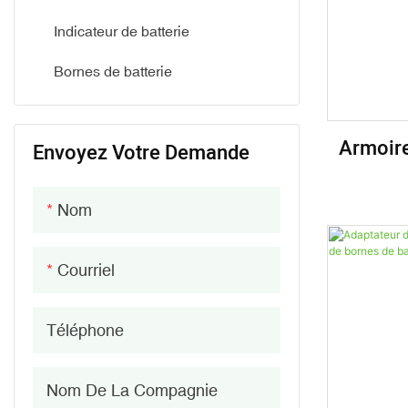
Batterie au lithium-ion 96 V
Indicateur de batterie
Batterie au lithium-ion 144 V
Bornes de batterie
Armoire
Envoyez Votre Demande
Au Li
Bat
Nom
Courriel
Téléphone
Nom De La Compagnie