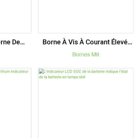
orne De
Borne À Vis À Courant Élevé,
cteurs De
Borne En Cuivre Taraudée,
Bornes M8
 12V BPT-
Borne De Liaison M8, BPT-
PSM8