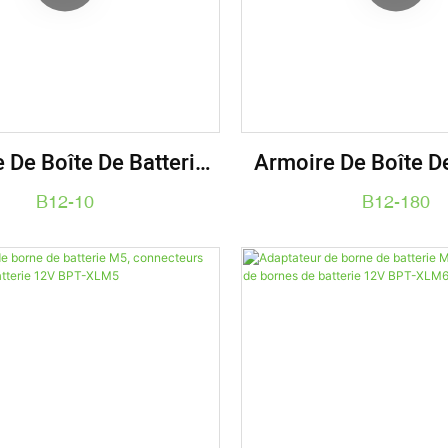
 De Boîte De Batterie
Armoire De Boîte De
thium ABS IP65 Pour
Au Lithium ABS IP65
B12-10
B12-180
teries 6V 12V 24V
L'eau Pour Paquet
280AH 24V 20AH 