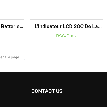
 Batteries
L'indicateur LCD SOC De La
teur SOC
Batterie Indique L'état De La
BSC-D007
Batterie En Temps Réel
CONTACT US