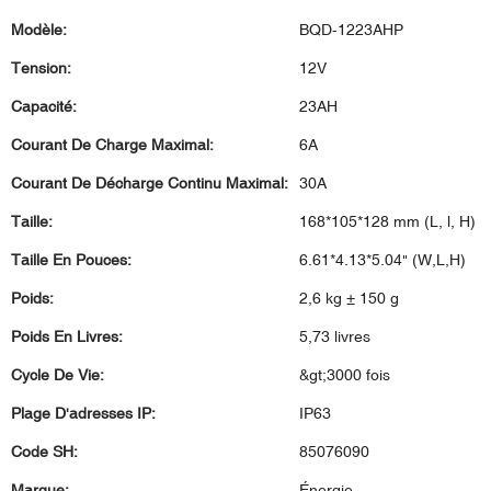
Modèle:
BQD-1223AHP
Tension:
12V
Capacité:
23AH
Courant De Charge Maximal:
6A
Courant De Décharge Continu Maximal:
30A
Taille:
168*105*128 mm (L, l, H)
Taille En Pouces:
6.61*4.13*5.04" (W,L,H)
Poids:
2,6 kg ± 150 g
Poids En Livres:
5,73 livres
Cycle De Vie:
&gt;3000 fois
Plage D'adresses IP:
IP63
Code SH:
85076090
Marque:
Énergie