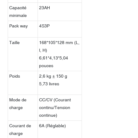
Capacité
23AH
minimale
Pack way
4S3P
Taille
168*105*128 mm (L,
l, H)
6,61*4,13*5,04
pouces
Poids
2,6 kg ± 150 g
5,73 livres
Mode de
CC/CV (Courant
charge
continu/Tension
continue)
Courant de
6A (Réglable)
charge