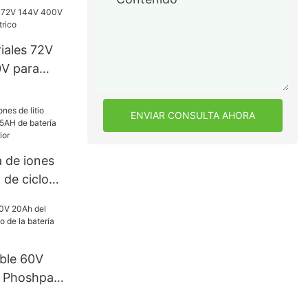
bles de la
e la batería
 48v 100ah
riales 72V
V para
o
ENVIAR CONSULTA AHORA
 de iones
 de ciclo
tería de
 exterior
able 60V
o Phoshpate
atería