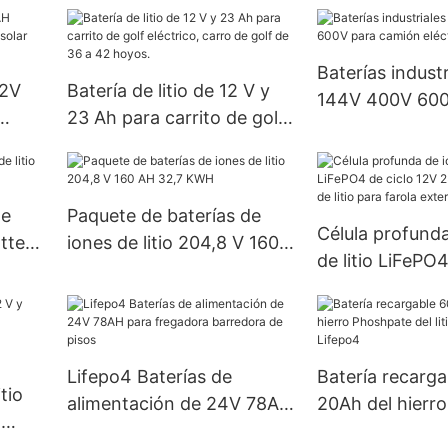
Ah | Energía ligera para
energía recarga
carritos de golf, barcos y
Sistema Solar d
vehículos utilitarios
de ión de litio
Baterías indust
Lifepo4
.2V
Batería de litio de 12 V y
144V 400V 600
23 Ah para carrito de golf
camión eléctric
ar
eléctrico, carro de golf de
36 a 42 hoyos.
de
Paquete de baterías de
Célula profunda
attery
iones de litio 204,8 V 160
de litio LiFePO4
AH 32,7 KWH
12V 25AH de ba
litio para farola
Lifepo4 Baterías de
Batería recarg
tio
alimentación de 24V 78AH
20Ah del hierr
a
para fregadora barredora
del litio de la b