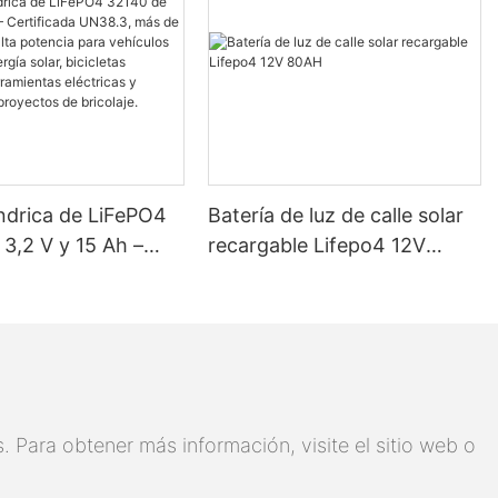
índrica de LiFePO4
Batería de luz de calle solar
3,2 V y 15 Ah –
recargable Lifepo4 12V
ada UN38.3, más de
80AH
os, alta potencia
culos eléctricos,
lar, bicicletas
s, herramientas
s y baterías para
 Para obtener más información, visite el sitio web o
 de bricolaje.