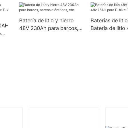
de pisos
Lifepo4
icas.
Batería de litio y hierro
Baterías de liti
40AH
48V 230Ah para barcos,
Batería de liti
o
barcos eléctricos, etc.
para E-bike E-
tuk