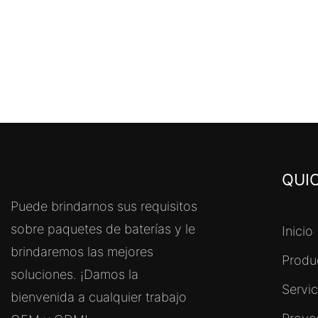
QUIC
Puede brindarnos sus requisitos
sobre paquetes de baterías y le
Inicio
brindaremos las mejores
Produ
soluciones. ¡Damos la
Servi
bienvenida a cualquier trabajo