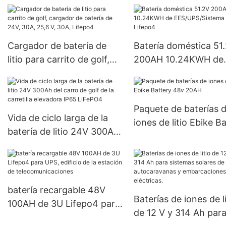
Lifepo4 debajo de -40°C
E40H/600
Cargador de batería de
Batería doméstica 51
litio para carrito de golf,
200AH 10.24KWH de
cargador de batería de
EES/UPS/Sistema sol
24V, 30A, 25,6 V, 30A,
Lifepo4
Lifepo4
Paquete de baterías 
Vida de ciclo larga de la
iones de litio Ebike B
batería de litio 24V 300Ah
48v 20AH
del carro de golf de la
carretilla elevadora IP65
LiFePO4
batería recargable 48V
Baterías de iones de li
100AH ​​de 3U Lifepo4 para
de 12 V y 314 Ah par
UPS, edificio de la estación