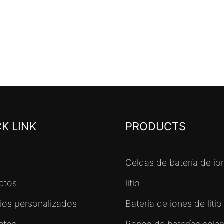
K LINK
PRODUCTS
Celdas de batería de io
ctos
litio
cios personalizados
Batería de iones de litio