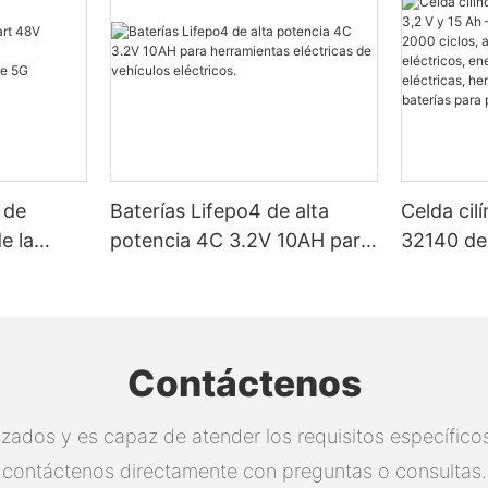
 de
Baterías Lifepo4 de alta
Celda cil
e la
potencia 4C 3.2V 10AH para
32140 de 
herramientas eléctricas de
Certific
 de la
vehículos eléctricos.
2000 cicl
para vehí
energía so
Contáctenos
eléctrica
eléctrica
zados y es capaz de atender los requisitos específicos.
proyectos
contáctenos directamente con preguntas o consultas.