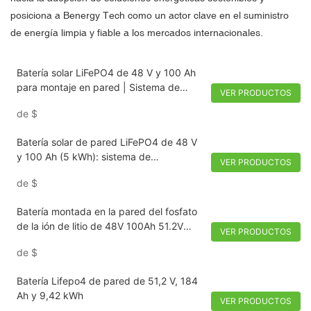
posiciona a Benergy Tech como un actor clave en el suministro
de energía limpia y fiable a los mercados internacionales.
Batería solar LiFePO4 de 48 V y 100 Ah
para montaje en pared | Sistema de
VER PRODUCTOS
almacenamiento de energía para el
de
$
hogar de 5 kWh
Batería solar de pared LiFePO4 de 48 V
y 100 Ah (5 kWh): sistema de
VER PRODUCTOS
almacenamiento de energía para el
de
$
hogar
Batería montada en la pared del fosfato
de la ión de litio de 48V 100Ah 51.2V
VER PRODUCTOS
100AH ​​5kwh lifepo4
de
$
Batería Lifepo4 de pared de 51,2 V, 184
Ah y 9,42 kWh
VER PRODUCTOS