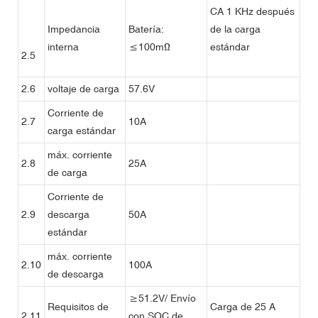
CA 1 KHz después
Impedancia
Batería:
de la carga
interna
≤100mΩ
estándar
2.5
2.6
voltaje de carga
57.6V
Corriente de
2.7
10A
carga estándar
máx. corriente
2.8
25A
de carga
Corriente de
2.9
descarga
50A
estándar
máx. corriente
2.10
100A
de descarga
≥51.2V/ Envío
Requisitos de
Carga de 25 A
2.11
con SOC de