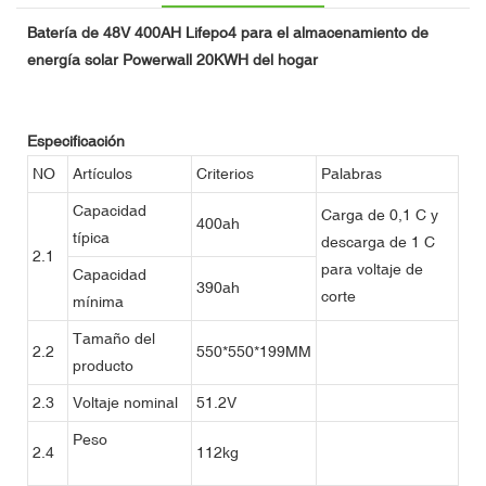
Batería de 48V 400AH Lifepo4 para el almacenamiento de
energía solar Powerwall 20KWH del hogar
Especificación
NO
Artículos
Criterios
Palabras
Capacidad
Carga de 0,1 C y
400ah
típica
descarga de 1 C
2.1
para voltaje de
Capacidad
390ah
corte
mínima
Tamaño del
2.2
550*550*199MM
producto
2.3
Voltaje nominal
51.2V
Peso
2.4
112kg