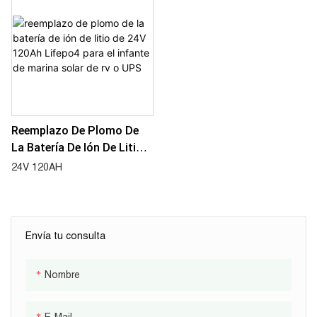
Batería De 2,56KWH, ​​25,6V,
Red
100AH
Reemplazo De Plomo De
La Batería De Ión De Litio
De 24V 120Ah Lifepo4 Para
24V 120AH
El Infante De Marina Solar
De Rv O UPS
Envía tu consulta
Nombre