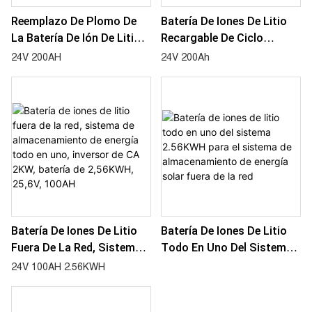
Reemplazo De Plomo De
Batería De Iones De Litio
La Batería De Ión De Litio
Recargable De Ciclo
De 24V 200Ah Lifepo4 Para
Profundo 24v 200ah
24V 200AH
24V 200Ah
El Barrendero, El Infante De
Marina Solar De Rv O UPS
Batería De Iones De Litio
Batería De Iones De Litio
Fuera De La Red, Sistema
Todo En Uno Del Sistema
De Almacenamiento De
2.56KWH Para El Sistema
24V 100AH 2.56KWH
Energía Todo En Uno,
De Almacenamiento De
Inversor De CA 2KW,
Energía Solar Fuera De La