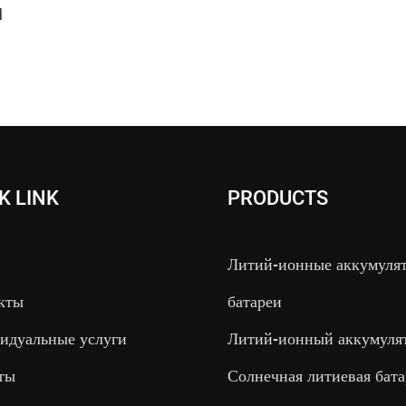
ятор
H
-Кислотная
ля Солнечной
 Пехоты Или
K LINK
PRODUCTS
Литий-ионные аккумуля
кты
батареи
идуальные услуги
Литий-ионный аккумуля
ты
Солнечная литиевая бата