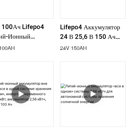
 100Ач Lifepo4
Lifepo4 Аккумулятор
ий-Ионный
24 В 25,6 В 150 Ач
умулятор Для
Для Вождения
100AH
24V 150AH
ены Свинцово-
Подметальной
лотной Батареи Для
Машины Автомобиля
отов, Солнечных
Промышленная
ктромобилей Или
Машина Для Уборки
П
Улиц Ездить На
Подметальной Машине