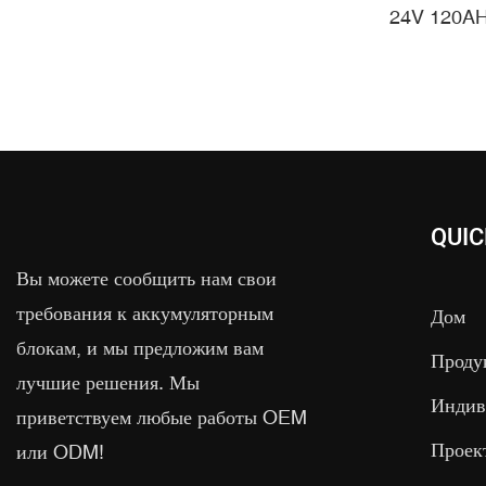
Аккумул
24V 120A
Свинцово
Замена Д
Морской
ИБП
QUIC
Вы можете сообщить нам свои
требования к аккумуляторным
Дом
блокам, и мы предложим вам
Проду
лучшие решения. Мы
Индив
приветствуем любые работы OEM
Проек
или ODM!