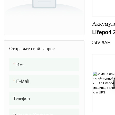
Аккумул
Lifepo4 
Аккумул
24V 5AH
Электри
Отправьте свой запрос
Инвалид
Имя
E-Mail
Телефон