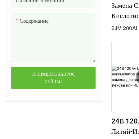
Название Компании
Замена С
Кислотно
Содержание
Ионной Б
24V 200A
Lifepo4
Lifepo4 
Подмета
Машины,
ОТПРАВИТЬ ЗАПРОС
Морской
СЕЙЧАС
UPS
24В 120
Литий-И