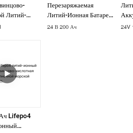
винцово-
Перезаряжаемая
Лит
й Литий-
Литий-Ионная Батарея
Акк
атареи
Глубокого Цикла 24 В
«вс
H
24 В 200 Ач
24V 
 24V 200Ah
200 Ач
Хра
Для
Инв
льной
Тока
 Солнечной
Акк
 Пехоты Или
КВтч
Ач Lifepo4
онный