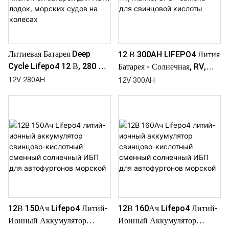
Литиевая Батарея Deep
12 В 300AH LIFEPO4 Лития
Cycle Lifepo4 12 В, 280 Ач
Батарея - Солнечная, RV,
Для Замены Свинцово-
Marine, UPS - Замена Для
12V 280AH
12V 300AH
Кислотной Батареи Для
Свинцовой Кислоты
ИБП, Лодок, Морских Судов
На Колесах
12В 150Ач Lifepo4 Литий-
12В 160Ач Lifepo4 Литий-
Ионный Аккумулятор
Ионный Аккумулятор