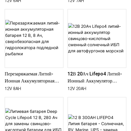
12V 6AH
12V 7AH
Пестицидов, ИБП, Детского
Автомобиля, Солнечного
Автомобиля, Солнечного
Света
Света
Перезаряжаемая Литий-
12В 20Ач Lifepo4 Литий-
Ионная Аккумуляторная
Ионный Аккумулятор
Батарея 12 В, 8 Ач,
Свинцово-Кислотный
12V 8AH
12V 20AH
Сверхбезопасная Для
Сменный Солнечный ИБП
Гидролокатора Подледной
Для Автофургонов Морской
Рыбалки