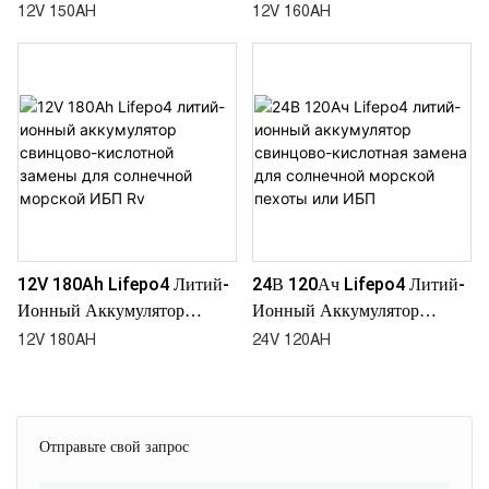
Свинцово-Кислотный
Свинцово-Кислотный
12V 150AH
12V 160AH
Сменный Солнечный ИБП
Сменный Солнечный ИБП
Для Автофургонов Морской
Для Автофургонов Морской
12V 180Ah Lifepo4 Литий-
24В 120Ач Lifepo4 Литий-
Ионный Аккумулятор
Ионный Аккумулятор
Свинцово-Кислотной
Свинцово-Кислотная Замена
12V 180AH
24V 120AH
Замены Для Солнечной
Для Солнечной Морской
Морской ИБП Rv
Пехоты Или ИБП
Отправьте свой запрос