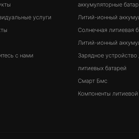
укты
аккумуляторные бата
видуальные услуги
Литий-ионный аккуму
кты
Солнечная литиевая б
Литий-ионный аккуму
тесь с нами
Зарядное устройство
литиевых батарей
Смарт Бмс
Компоненты литиевой