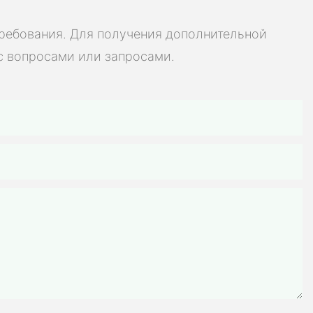
, высокая
ь для
требования. Для получения дополнительной
мобилей,
с вопросами или запросами.
х батарей,
велосипедов,
инструментов и
яторных батарей
остоятельной