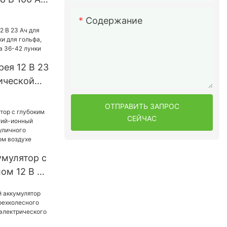
уляторы
Содержание
энергии
стемы
рея 12 В 23
ической
ольфа,
ОТПРАВИТЬ ЗАПРОС
ольфа на
СЕЙЧАС
умулятор с
ом 12 В 25
нный
O4 для
щения на
духе