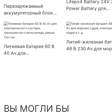
Lifepo4 Battery 24V
Перезаряжаемый
Power Battery для
аккумуляторный блок
подметально-уборо
48В 100АХ 3U Lifepo4
машины
для ИБП, здания
телекоммуникационной
станции
Литий-железная бат
Литиевая батарея 60 В
48 В 230 Ач для мо
40 Ач для
судов, электронных
электрического скутера,
лодок и т. д.
трехколесного
велосипеда, рикши Тук-
тук
ВЫ МОГЛИ БЫ