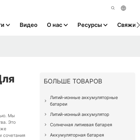
ги
Видео
О нас
Ресурсы
Свяжите
Для
БОЛЬШЕ ТОВАРОВ
Литий-ионные аккумуляторные
батареи
Литий-ионный аккумулятор
тью. Мы
ва. Это
Солнечная литиевая батарея
кже
Аккумуляторная батарея
м сочетания