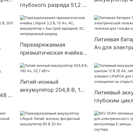
глубокого разряда 51,2 В
ка
Lifepo4 Аккум
54 А·ч | Лёгкий источник
00
для хранения 
питания для гольф-каров,
солнечной си
лодок и коммунальной
техники
Литиевая бата
Перезаряжаемая
Ач для электр
призматическая ячейка
 В,
тележки для г
Lifepo4 3,2 В, 10 Ач, 4C,
тележки для г
аккумулятор с быстрой
36-42 лунки
зарядкой, 5C,
Литий-ионный
непрерывный разряд
аккумулятор 204,8 В, 160
Литиевый акк
48 В,
Ач, 32,7 кВтч
глубоким цикл
й
АХ, литий-ио
элемент LiFeP
уличного осве
открытом воз