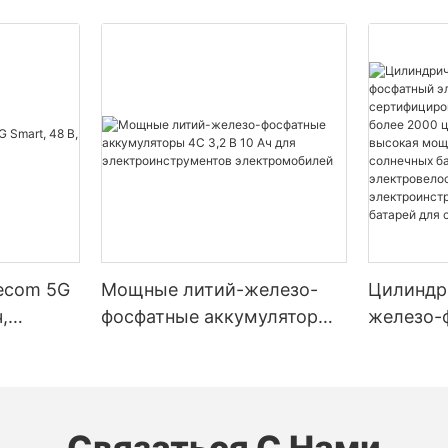
lecom 5G
Мощные литий-железо-
Цилиндр
,
фосфатные аккумуляторы
железо-
4C 3,2 В 10 Ач для
элемент 
электроинструментов
– сертиф
электромобилей
стандарт
2000 цик
Связаться С Нами