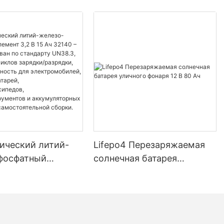
ический литий-
Lifepo4 Перезаряжаемая
фосфатный
солнечная батарея
3,2 В 15 Ач 32140
уличного фонаря 12 В 80 Ач
ицирован по
у UN38.3, более
лов зарядки/