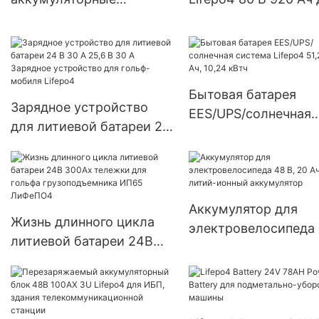
элементы 3,2 В 50 Ач
вилочного погрузчи
Лифепо4 работают при
Linde LINDE E40H/6
-40°К
Бытовая батарея
Зарядное устройство
EES/UPS/солнечная
для литиевой батареи 24
система Lifepo4 51,2
В 30 А 25,6 В 30 А
200 Ач, 10,24 кВтч
Зарядное устройство
для гольф-мобиля
Lifepo4
Аккумулятор для
Жизнь длинного цикла
электровелосипеда 
литиевой батареи 24В
20 Ач, литий-ионны
300Ах тележки для
аккумулятор
гольфа грузоподъемника
ИП65 ЛиФеПО4