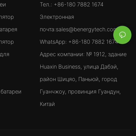
реи
Тел.: +86-180 7882 1674
лятор
Электронная
атарея
почта:
sales@benergytech.com
лятор
WhatsApp: +86-180 7882 1674
 для
Адрес компании: № 1912, здание
Huaxin Business, улица Дабэй,
район Шицяо, Паньюй, город
 батареи
Гуанчжоу, провинция Гуандун,
Китай