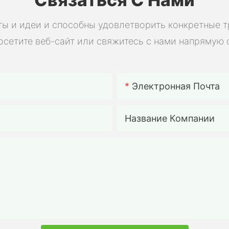
разрядки
мощност
ы и идеи и способны удовлетворить конкретные 
электро
осетите веб-сайт или свяжитесь с нами напрямую 
солнечны
электро
электро
аккумул
Электронная Почта
для сам
сборки.
Название Компании