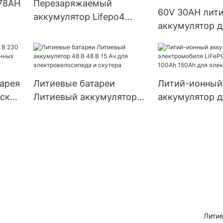
 78AH
Перезаряжаемый
60V 30AH лит
аккумулятор Lifepo4
аккумулятор д
чной
Литий-железо-
электрическо
фосфатный аккумулятор
трехколесног
60 В 20 Ач
велосипеда E-
электрическог
арея
Литиевые батареи
Литий-ионный
рских
Литиевый аккумулятор
аккумулятор д
48 В 48 В 15 Ач для
электромобил
электровелосипеда и
72V 80Ah 100A
скутера
для электром
Литие