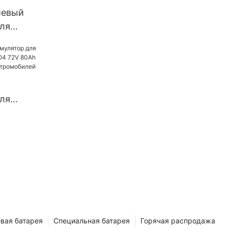
иевый
ля
го
о
рикши,
о скутера
ля
я LiFePO4
h 150Ah
обилей
вая батарея
Специальная батарея
Горячая распродажа