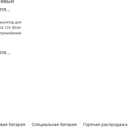
иевый
ля
го
о
рикши,
о скутера
ля
я LiFePO4
h 150Ah
обилей
вая батарея
Специальная батарея
Горячая распродажа