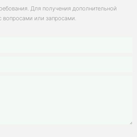
ь для
требования. Для получения дополнительной
мобилей,
с вопросами или запросами.
х батарей,
велосипедов,
инструментов и
яторных батарей
остоятельной