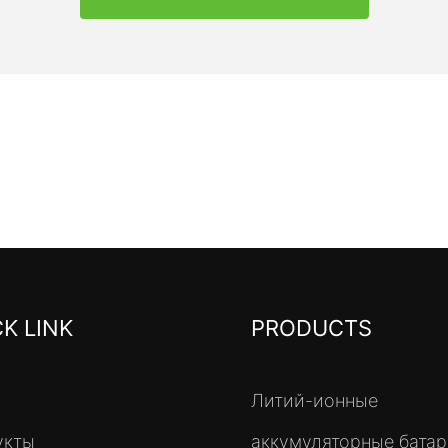
K LINK
PRODUCTS
Литий-ионные
укты
аккумуляторные бата