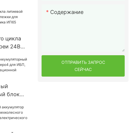
уляторы
энергии
Содержание
стемы
о цикла
реи 24В
и для
подъемника
ОТПРАВИТЬ ЗАПРОС
СЕЙЧАС
4
мый
ый блок
Lifepo4
ия
ационной