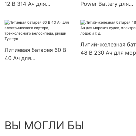
12 В 314 Ач для
Power Battery для
солнечных систем
подметально-уборо
автодомов,
машины
электролодок и лодок.
Литий-железная бат
Литиевая батарея 60 В
48 В 230 Ач для мо
40 Ач для
судов, электронных
электрического скутера,
лодок и т. д.
трехколесного
велосипеда, рикши Тук-
тук
ВЫ МОГЛИ БЫ