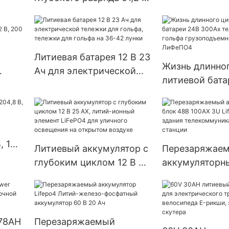
ка
Lifepo4 Аккум
54 А·ч | Лёгкий источник
00
для хранения 
питания для гольф-каров,
солнечной си
лодок и коммунальной
техники
Литиевая батарея 12 В 23
Жизнь длинног
Ач для электрической
литиевой бата
 В,
тележки для гольфа,
300Ах тележк
тележки для гольфа на
гольфа грузо
36-42 лунки
ИП65 ЛиФеПО
, 160
Литиевый аккумулятор с
Перезаряжае
глубоким циклом 12 В 25
аккумуляторн
АХ, литий-ионный
48В 100АХ 3U 
элемент LiFePO4 для
для ИБП, здан
уличного освещения на
телекоммуник
открытом воздухе
станции
 78AH
Перезаряжаемый