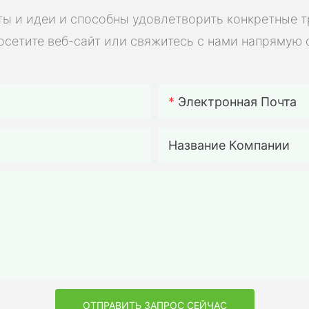
мощност
ы и идеи и способны удовлетворить конкретные 
электро
осетите веб-сайт или свяжитесь с нами напрямую 
солнечны
электро
электро
аккумул
Электронная Почта
для сам
сборки.
Название Компании
ОТПРАВИТЬ ЗАПРОС СЕЙЧАС