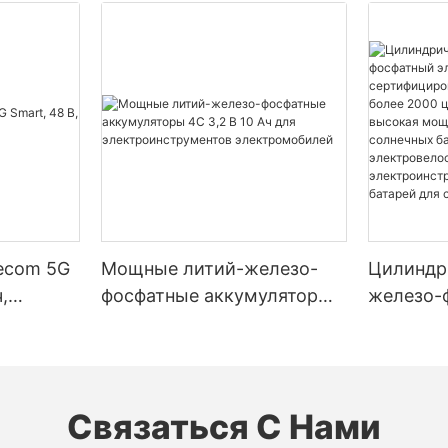
lecom 5G
Мощные литий-железо-
Цилиндр
,
фосфатные аккумуляторы
железо-
4C 3,2 В 10 Ач для
элемент 
электроинструментов
– сертиф
электромобилей
стандарт
2000 цик
Связаться С Нами
разрядки