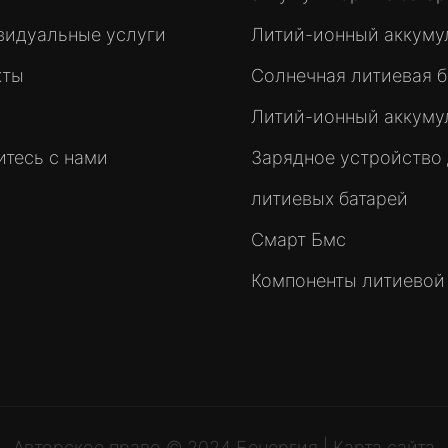
видуальные услуги
Литий-ионный аккуму
кты
Солнечная литиевая б
Литий-ионный аккуму
тесь с нами
Зарядное устройство
литиевых батарей
Смарт Бмс
Компоненты литиевой
Авторское право © 2024
Бенергия
|
Карта сайта