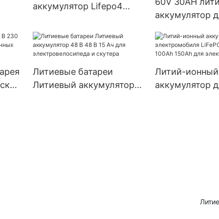
60V 30AH лит
аккумулятор Lifepo4
аккумулятор д
чной
Литий-железо-
электрическо
фосфатный аккумулятор
трехколесног
60 В 20 Ач
велосипеда E-
электрическог
арея
Литиевые батареи
Литий-ионный
рских
Литиевый аккумулятор
аккумулятор д
48 В 48 В 15 Ач для
электромобил
электровелосипеда и
72V 80Ah 100A
скутера
для электром
Литие