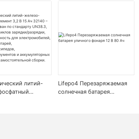
ический литий-
Lifepo4 Перезаряжаемая
фосфатный
солнечная батарея
3,2 В 15 Ач 32140
уличного фонаря 12 В 80 Ач
ицирован по
у UN38.3, более
лов зарядки/
, высокая