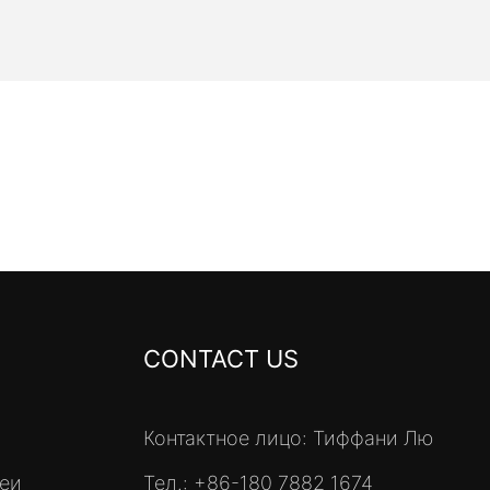
CONTACT US
Контактное лицо: Тиффани Лю
реи
Тел.: +86-180 7882 1674