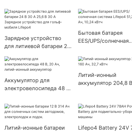
элементы 3,2 В 50 Ач
вилочного погрузчи
Лифепо4 работают при
Linde LINDE E40H/6
-40°К
Бытовая батарея
Зарядное устройство
EES/UPS/солнечная
для литиевой батареи 24
система Lifepo4 51,2
В 30 А 25,6 В 30 А
200 Ач, 10,24 кВтч
Зарядное устройство
для гольф-мобиля
Литий-ионный
Lifepo4
Аккумулятор для
аккумулятор 204,8 В
электровелосипеда 48 В,
Ач, 32,7 кВтч
20 Ач, литий-ионный
аккумулятор
Литий-ионные батареи
Lifepo4 Battery 24V