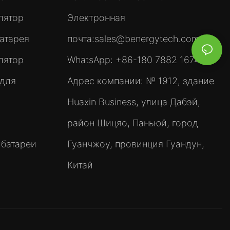
лятор
Электронная
атарея
почта:
sales@benergytech.com
лятор
WhatsApp: +86-180 7882 1674
 для
Адрес компании: № 1912, здание
Huaxin Business, улица Дабэй,
район Шицяо, Паньюй, город
 батареи
Гуанчжоу, провинция Гуандун,
Китай