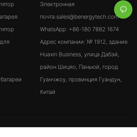
лятор
Электронная
атарея
почта:
sales@benergytech.com
лятор
WhatsApp: +86-180 7882 1674
 для
Адрес компании: № 1912, здание
Huaxin Business, улица Дабэй,
район Шицяо, Паньюй, город
 батареи
Гуанчжоу, провинция Гуандун,
Китай