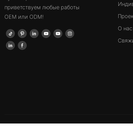
Инди
приветствуем любые работы
Прое
OEM или ODM!
О нас
Свяжи