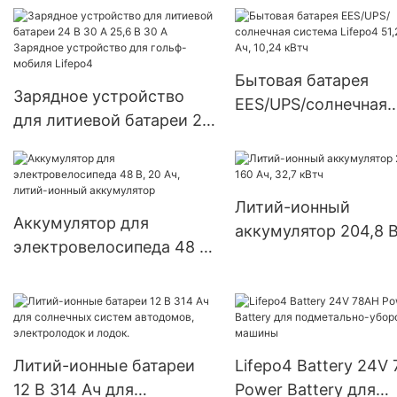
Лифепо4 работают при
Linde LINDE E40H/6
-40°К
Бытовая батарея
Зарядное устройство
EES/UPS/солнечная
для литиевой батареи 24
система Lifepo4 51,2
В 30 А 25,6 В 30 А
200 Ач, 10,24 кВтч
Зарядное устройство
для гольф-мобиля
Литий-ионный
Lifepo4
Аккумулятор для
аккумулятор 204,8 В
электровелосипеда 48 В,
Ач, 32,7 кВтч
20 Ач, литий-ионный
аккумулятор
Литий-ионные батареи
Lifepo4 Battery 24V
12 В 314 Ач для
Power Battery для