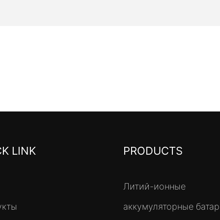
K LINK
PRODUCTS
Литий-ионные
укты
аккумуляторные бата