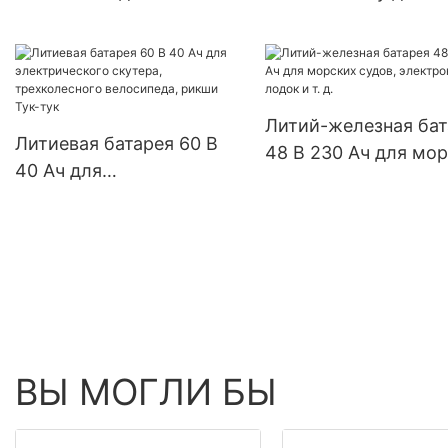
солнечных систем
подметально-уборо
автодомов,
машины
электролодок и лодок.
Литий-железная бат
Литиевая батарея 60 В
48 В 230 Ач для мо
40 Ач для
судов, электронных
электрического скутера,
лодок и т. д.
трехколесного
велосипеда, рикши Тук-
тук
ВЫ МОГЛИ БЫ