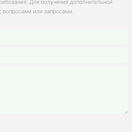
требования. Для получения дополнительной
мобилей,
с вопросами или запросами.
х батарей,
велосипедов,
инструментов и
яторных батарей
остоятельной