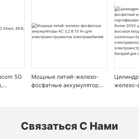
lecom 5G
Мощные литий-железо-
Цилиндр
,
фосфатные аккумуляторы
железо-
4C 3,2 В 10 Ач для
элемент 
электроинструментов
– сертиф
электромобилей
стандарт
2000 цик
Связаться С Нами
разрядки
мощност