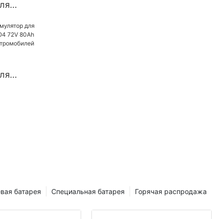
ля
го
о
рикши,
о скутера
ля
я LiFePO4
h 150Ah
обилей
вая батарея
Специальная батарея
Горячая распродажа