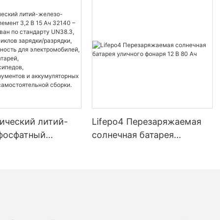
ический литий-
Lifepo4 Перезаряжаемая
фосфатный
солнечная батарея
3,2 В 15 Ач 32140
уличного фонаря 12 В 80 Ач
ицирован по
у UN38.3, более
лов зарядки/
, высокая
ь для