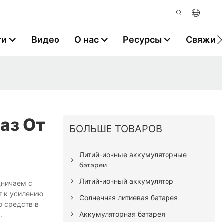
ги
Видео
О нас
Ресурсы
Свяжите
аз От
БОЛЬШЕ ТОВАРОВ
Литий-ионные аккумуляторные
батареи
Литий-ионный аккумулятор
дничаем с
т к усилению
Солнечная литиевая батарея
о средств в
Аккумуляторная батарея
.