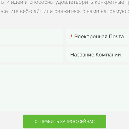
ы и идеи и способны удовлетворить конкретные 
электро
осетите веб-сайт или свяжитесь с нами напрямую 
солнечны
электро
электро
аккумул
Электронная Почта
для сам
сборки.
Название Компании
ОТПРАВИТЬ ЗАПРОС СЕЙЧАС