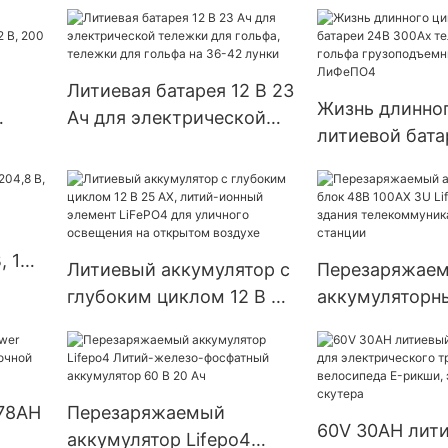
54 А·ч | Лёгкий источник
00
для хранения 
питания для гольф-каров,
солнечной си
лодок и коммунальной
техники
Литиевая батарея 12 В 23
Жизнь длинног
Ач для электрической
литиевой бата
 В,
тележки для гольфа,
300Ах тележк
тележки для гольфа на
гольфа грузо
36-42 лунки
ИП65 ЛиФеПО
, 160
Литиевый аккумулятор с
Перезаряжае
глубоким циклом 12 В 25
аккумуляторн
АХ, литий-ионный
48В 100АХ 3U 
элемент LiFePO4 для
для ИБП, здан
уличного освещения на
телекоммуник
открытом воздухе
станции
 78AH
Перезаряжаемый
60V 30AH лит
аккумулятор Lifepo4