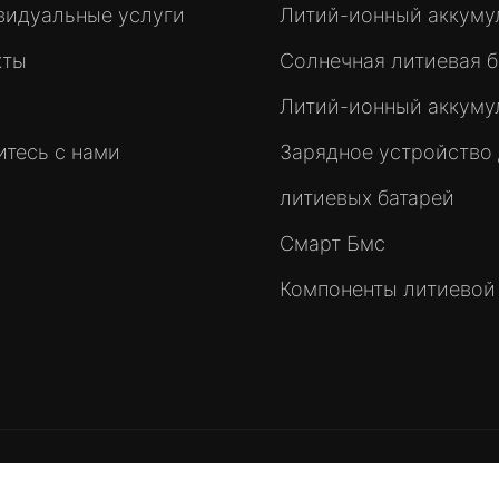
видуальные услуги
Литий-ионный аккуму
кты
Солнечная литиевая б
Литий-ионный аккуму
тесь с нами
Зарядное устройство
литиевых батарей
Смарт Бмс
Компоненты литиевой
Авторское право © 2024
Бенергия
|
Карта сайта