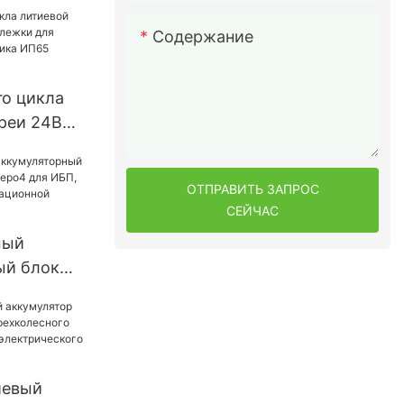
энергии
стемы
Содержание
о цикла
реи 24В
и для
подъемника
ОТПРАВИТЬ ЗАПРОС
4
СЕЙЧАС
мый
ый блок
Lifepo4
ия
ационной
иевый