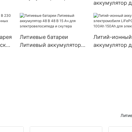
аккумулятор д
чной
Литий-железо-
электрическо
фосфатный аккумулятор
трехколесног
60 В 20 Ач
велосипеда E-
электрическог
арея
Литиевые батареи
Литий-ионный
рских
Литиевый аккумулятор
аккумулятор д
48 В 48 В 15 Ач для
электромобил
электровелосипеда и
72V 80Ah 100A
скутера
для электром
Литие