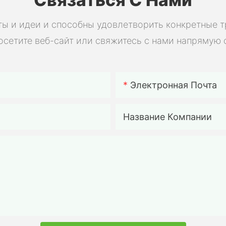
разрядки
мощност
ы и идеи и способны удовлетворить конкретные 
электро
осетите веб-сайт или свяжитесь с нами напрямую 
солнечны
электро
электро
аккумул
Электронная Почта
для сам
сборки.
Название Компании