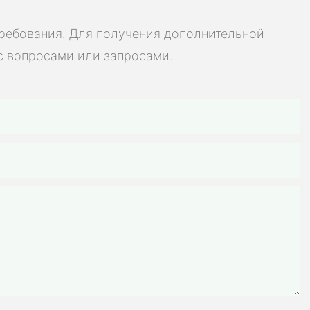
, высокая
ь для
требования. Для получения дополнительной
мобилей,
с вопросами или запросами.
х батарей,
велосипедов,
инструментов и
яторных батарей
остоятельной