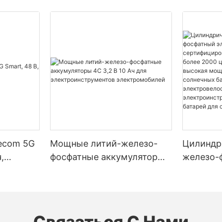
lecom 5G
Мощные литий-железо-
Цилиндр
,
фосфатные аккумуляторы
железо-
4C 3,2 В 10 Ач для
элемент 
электроинструментов
– сертиф
электромобилей
стандарт
2000 цик
Связаться С Нами