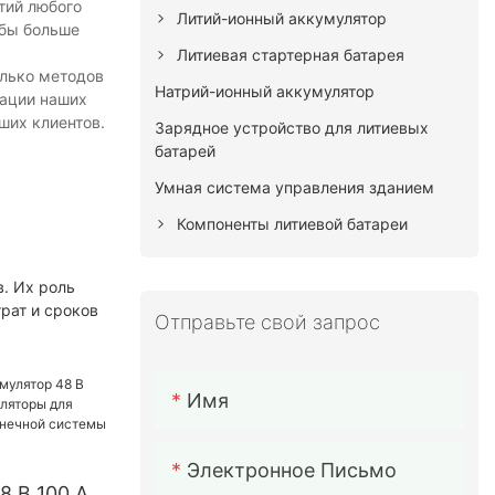
тий любого
Литий-ионный аккумулятор
обы больше
Литиевая стартерная батарея
олько методов
Натрий-ионный аккумулятор
вации наших
ших клиентов.
Зарядное устройство для литиевых
батарей
Умная система управления зданием
Компоненты литиевой батареи
. Их роль
рат и сроков
Отправьте свой запрос
Имя
Электронное Письмо
8 В 100 Ач