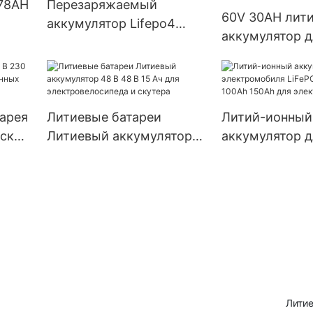
 78AH
Перезаряжаемый
60V 30AH лит
аккумулятор Lifepo4
аккумулятор д
чной
Литий-железо-
электрическо
фосфатный аккумулятор
трехколесног
60 В 20 Ач
велосипеда E-
электрическог
арея
Литиевые батареи
Литий-ионный
рских
Литиевый аккумулятор
аккумулятор д
48 В 48 В 15 Ач для
электромобил
электровелосипеда и
72V 80Ah 100A
скутера
для электром
Литие