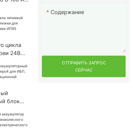
уляторы
Содержание
энергии
стемы
о цикла
реи 24В
и для
ОТПРАВИТЬ ЗАПРОС
подъемника
СЕЙЧАС
4
мый
ый блок
Lifepo4
ия
ационной