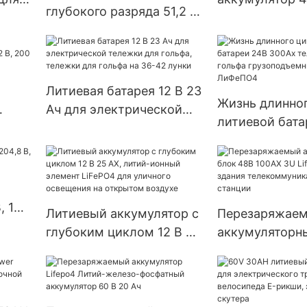
глубокого разряда 51,2 В
ка
Lifepo4 Аккум
54 А·ч | Лёгкий источник
00
для хранения 
питания для гольф-каров,
солнечной си
лодок и коммунальной
техники
Литиевая батарея 12 В 23
Жизнь длинног
Ач для электрической
литиевой бата
 В,
тележки для гольфа,
300Ах тележк
тележки для гольфа на
гольфа грузо
36-42 лунки
ИП65 ЛиФеПО
, 160
Литиевый аккумулятор с
Перезаряжае
глубоким циклом 12 В 25
аккумуляторн
АХ, литий-ионный
48В 100АХ 3U 
элемент LiFePO4 для
для ИБП, здан
уличного освещения на
телекоммуник
открытом воздухе
станции