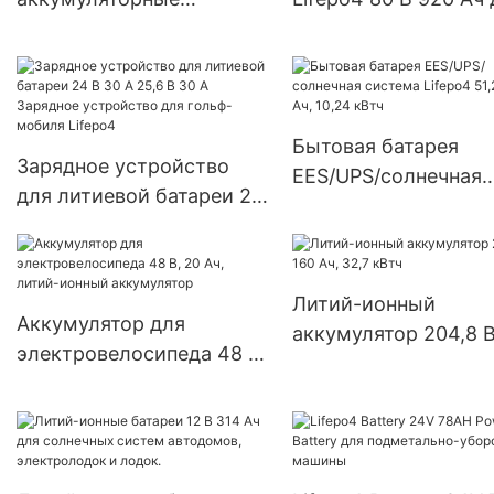
элементы 3,2 В 50 Ач
вилочного погрузчи
Лифепо4 работают при
Linde LINDE E40H/6
-40°К
Бытовая батарея
Зарядное устройство
EES/UPS/солнечная
для литиевой батареи 24
система Lifepo4 51,2
В 30 А 25,6 В 30 А
200 Ач, 10,24 кВтч
Зарядное устройство
для гольф-мобиля
Литий-ионный
Lifepo4
Аккумулятор для
аккумулятор 204,8 В
электровелосипеда 48 В,
Ач, 32,7 кВтч
20 Ач, литий-ионный
аккумулятор