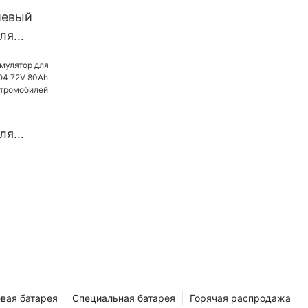
иевый
ля
го
о
рикши,
о скутера
ля
я LiFePO4
h 150Ah
обилей
вая батарея
Специальная батарея
Горячая распродажа