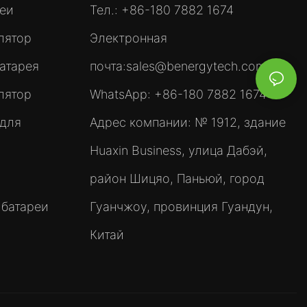
реи
Тел.: +86-180 7882 1674
лятор
Электронная
атарея
почта:
sales@benergytech.com
лятор
WhatsApp: +86-180 7882 1674
 для
Адрес компании: № 1912, здание
Huaxin Business, улица Дабэй,
район Шицяо, Паньюй, город
 батареи
Гуанчжоу, провинция Гуандун,
Китай