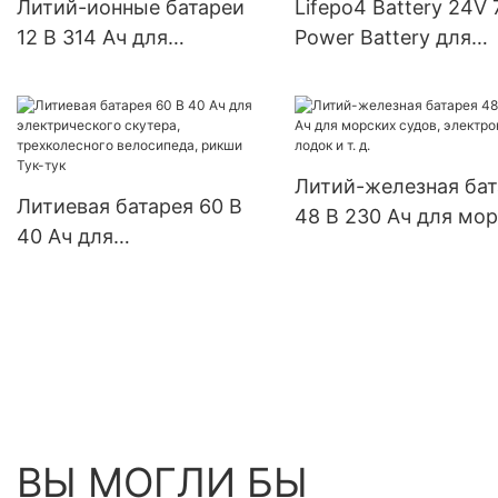
Литий-ионные батареи
Lifepo4 Battery 24V
12 В 314 Ач для
Power Battery для
солнечных систем
подметально-уборо
автодомов,
машины
электролодок и лодок.
Литий-железная бат
Литиевая батарея 60 В
48 В 230 Ач для мо
40 Ач для
судов, электронных
электрического скутера,
лодок и т. д.
трехколесного
велосипеда, рикши Тук-
тук
ВЫ МОГЛИ БЫ