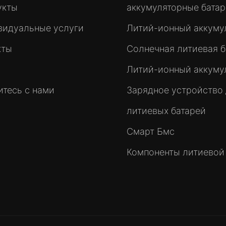
укты
аккумуляторные бата
видуальные услуги
Литий-ионный аккуму
кты
Солнечная литиевая б
Литий-ионный аккуму
тесь с нами
Зарядное устройство
литиевых батарей
Смарт Бмс
Компоненты литиевой