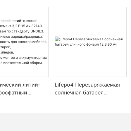
ический литий-
Lifepo4 Перезаряжаемая
фосфатный
солнечная батарея
3,2 В 15 Ач 32140
уличного фонаря 12 В 80 Ач
ицирован по
у UN38.3, более
лов зарядки/