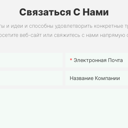
2000 цик
Связаться С Нами
разрядки
мощност
ы и идеи и способны удовлетворить конкретные 
электро
осетите веб-сайт или свяжитесь с нами напрямую 
солнечны
электро
электро
аккумул
Электронная Почта
для сам
сборки.
Название Компании