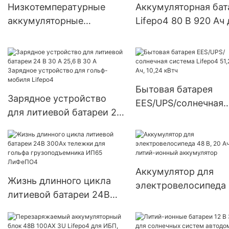
Низкотемпературные
Аккумуляторная бат
аккумуляторные
Lifepo4 80 В 920 Ач
элементы 3,2 В 50 Ач
вилочного погрузчи
Лифепо4 работают при
Linde LINDE E40H/6
-40°К
Бытовая батарея
Зарядное устройство
EES/UPS/солнечная
для литиевой батареи 24
система Lifepo4 51,2
В 30 А 25,6 В 30 А
200 Ач, 10,24 кВтч
Зарядное устройство
для гольф-мобиля
Lifepo4
Аккумулятор для
Жизнь длинного цикла
электровелосипеда 
литиевой батареи 24В
20 Ач, литий-ионны
300Ах тележки для
аккумулятор
гольфа грузоподъемника