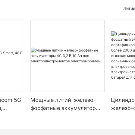
Литие
lecom 5G
Мощные литий-железо-
Цилиндр
,
фосфатные аккумуляторы
железо-
4C 3,2 В 10 Ач для
элемент 
электроинструментов
– сертиф
электромобилей
стандарт