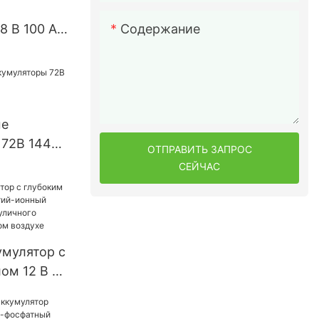
Содержание
8 В 100 Ач
уляторы
энергии
стемы
е
 72В 144В
ОТПРАВИТЬ ЗАПРОС
я
СЕЙЧАС
зчика
умулятор с
ом 12 В 25
нный
O4 для