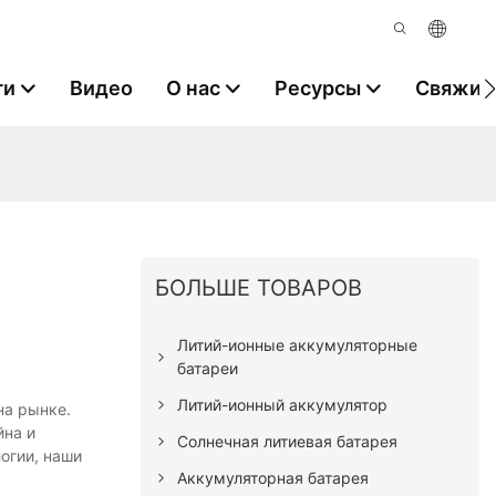
ги
Видео
О нас
Ресурсы
Свяжите
й
БОЛЬШЕ ТОВАРОВ
Литий-ионные аккумуляторные
батареи
Литий-ионный аккумулятор
на рынке.
йна и
Солнечная литиевая батарея
огии, наши
Аккумуляторная батарея