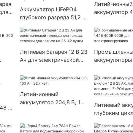
арея
Литий-ионный
Аккумулятор LiFePO4
 для
аккумулятор 4
глубокого разряда 51,2 В
ка
Lifepo4 Аккум
54 А·ч | Лёгкий источник
00
для хранения 
питания для гольф-каров,
солнечной си
лодок и коммунальной
техники
Литиевая батарея 12 В 23
Промышленны
Ач для электрической
аккумуляторы
 В,
тележки для гольфа,
400В 600В дл
тележки для гольфа на
электропогру
36-42 лунки
Литий-ионный
аккумулятор 204,8 В, 160
Литиевый акк
48 В,
Ач, 32,7 кВтч
глубоким цикл
й
АХ, литий-ио
элемент LiFeP