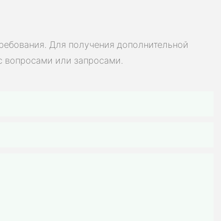
лов зарядки/
, высокая
ь для
требования. Для получения дополнительной
мобилей,
с вопросами или запросами.
х батарей,
велосипедов,
инструментов и
яторных батарей
остоятельной