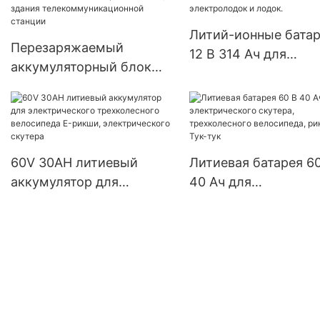
ИП65 ЛиФеПО4
Литий-ионные бата
Перезаряжаемый
12 В 314 Ач для
аккумуляторный блок
солнечных систем
48В 100АХ 3U Lifepo4
автодомов,
для ИБП, здания
электролодок и лод
телекоммуникационной
станции
60V 30AH литиевый
Литиевая батарея 6
аккумулятор для
40 Ач для
электрического
электрического ску
трехколесного
трехколесного
велосипеда E-рикши,
велосипеда, рикши 
электрического скутера
тук