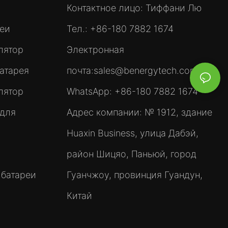
Контактное лицо: Тиффани Лю
реи
Тел.: +86-180 7882 1674
лятор
Электронная
атарея
почта:
sales@benergytech.com
лятор
WhatsApp: +86-180 7882 1674
 для
Адрес компании: № 1912, здание
Huaxin Business, улица Дабэй,
район Шицяо, Паньюй, город
 батареи
Гуанчжоу, провинция Гуандун,
Китай