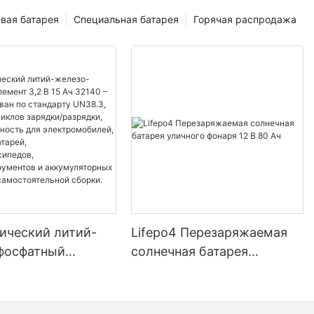
вая батарея
Специальная батарея
Горячая распродажа
ический литий-
Lifepo4 Перезаряжаемая
фосфатный
солнечная батарея
3,2 В 15 Ач 32140
уличного фонаря 12 В 80 Ач
ицирован по
у UN38.3, более