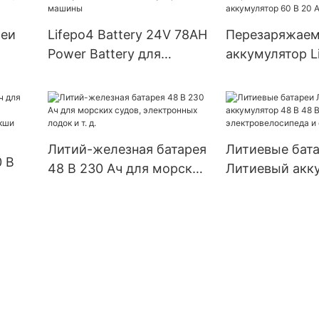
уличного осве
открытом воз
реи
Lifepo4 Battery 24V 78AH
Перезаряжае
Power Battery для
аккумулятор L
подметально-уборочной
Литий-железо
машины
фосфатный ак
ок.
60 В 20 Ач
Литий-железная батарея
Литиевые бат
0 В
48 В 230 Ач для морских
Литиевый акк
судов, электронных
48 В 48 В 15 А
тера,
лодок и т. д.
электровелос
скутера
Тук-