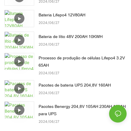
2024
06
27
Bateria Lifepo4 12V80AH
2024
06
27
Bateria de lítio 48V 200AH 10KWH
2024
06
27
Processo de produção de células Lifepo4 3.2V
65AH
2024
06
27
Pacotes de bateria UPS 204,8V 160AH
2024
06
27
Pacotes Benergy 204,8V 105AH 230AH 160AH
para UPS
2024
06
27