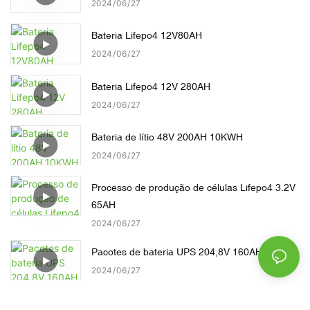
2024
06
27
Bateria Lifepo4 12V80AH
2024
06
27
Bateria Lifepo4 12V 280AH
2024
06
27
Bateria de lítio 48V 200AH 10KWH
2024
06
27
Processo de produção de células Lifepo4 3.2V
65AH
2024
06
27
Pacotes de bateria UPS 204,8V 160AH
2024
06
27