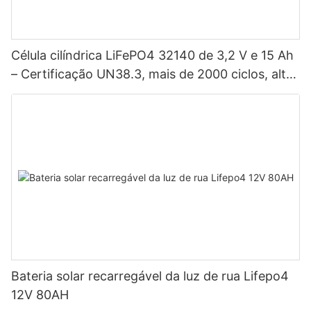
Célula cilíndrica LiFePO4 32140 de 3,2 V e 15 Ah
– Certificação UN38.3, mais de 2000 ciclos, alta
potência para veículos elétricos, sistemas
solares, bicicletas elétricas, ferramentas elétricas
e baterias para projetos DIY.
Bateria solar recarregável da luz de rua Lifepo4
12V 80AH