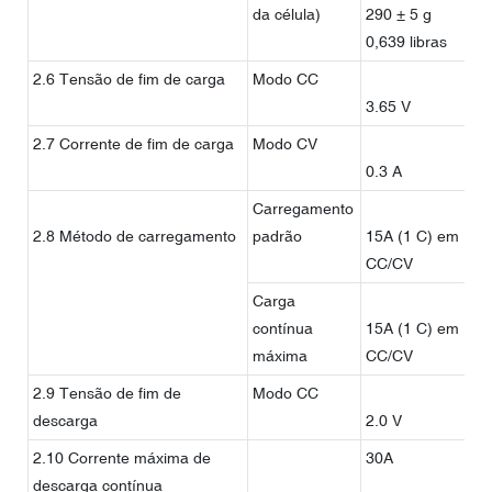
da célula)
290 ± 5 g
0,639 libras
2.6 Tensão de fim de carga
Modo CC
3.65 V
2.7 Corrente de fim de carga
Modo CV
0.3 A
Carregamento
2.8 Método de carregamento
padrão
15A (1 C) em
60
CC/CV
Carga
contínua
15A (1 C) em
10
máxima
CC/CV
2.9 Tensão de fim de
Modo CC
descarga
2.0 V
2.10 Corrente máxima de
30A
2C
descarga contínua