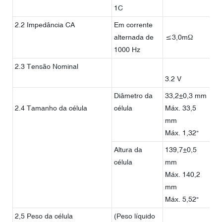
1C
2.2 Impedância CA
Em corrente
alternada de
≤3,0mΩ
1000 Hz
2.3 Tensão Nominal
3.2 V
Diâmetro da
33,2±0,3 mm
Pa
2.4 Tamanho da célula
célula
Máx. 33,5
de
mm
co
Máx. 1,32"
Fig
Altura da
139,7±0,5
célula
mm
Máx. 140,2
mm
Máx. 5,52"
2,5 Peso da célula
(Peso líquido