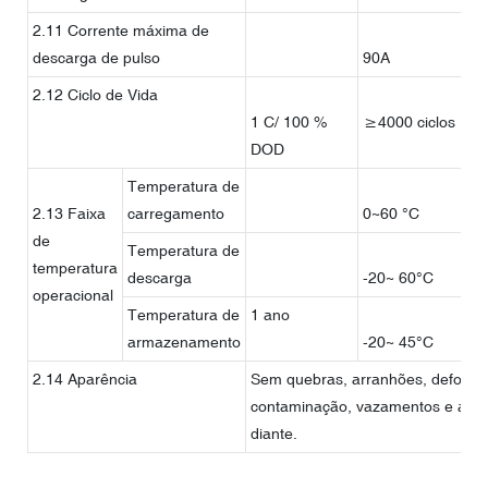
2.11 Corrente máxima de
descarga de pulso
90A
6C
2.12 Ciclo de Vida
1 C/ 100 %
≥4000 ciclos
DOD
Temperatura de
2.13 Faixa
carregamento
0~60 °C
de
Temperatura de
temperatura
descarga
-20~ 60°C
operacional
Temperatura de
1 ano
armazenamento
-20~ 45°C
2.14 Aparência
Sem quebras, arranhões, deforma
contaminação, vazamentos e assi
diante.