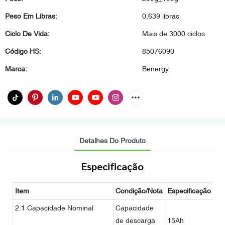
Peso Em Libras:
0,639 libras
Ciclo De Vida:
Mais de 3000 ciclos
Código HS:
85076090
Marca:
Benergy
Detalhes Do Produto
Especificação
Item
Condição/Nota
Especificação
Ob
2.1 Capacidade Nominal
Capacidade
de descarga
15Ah