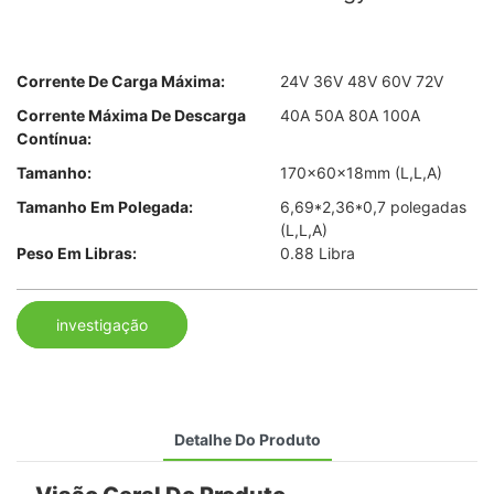
Corrente De Carga Máxima:
24V 36V 48V 60V 72V
Corrente Máxima De Descarga
40A 50A 80A 100A
Contínua:
Tamanho:
170×60×18mm (L,L,A)
Tamanho Em Polegada:
6,69*2,36*0,7 polegadas
(L,L,A)
Peso Em Libras:
0.88 Libra
investigação
Detalhe Do Produto