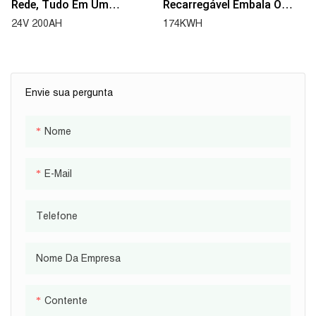
Rede, Tudo Em Um
Recarregável Embala O
Sistema De
Sistema Comercial E
24V 200AH
174KWH
Armazenamento De
Industrial De
Energia AC 2KW Inversor
Armazenamento De
5KWH Bateria 51.2V 100AH
Energia 100KWH
Envie sua pergunta
Nome
E-Mail
Telefone
Nome Da Empresa
Contente