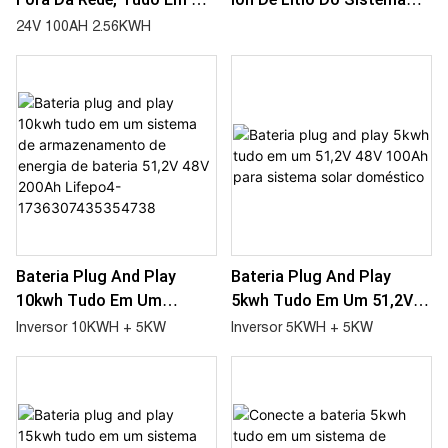
Sistema De
2.56KWH Para Fora Do
24V 100AH 2.56KWH
Armazenamento De
Sistema De
Energia AC 2KW Inversor
Armazenamento De
2.56KWH Bateria 25.6V
Energia Solar Da Grade
100AH
Bateria Plug And Play
Bateria Plug And Play
10kwh Tudo Em Um
5kwh Tudo Em Um 51,2V
Sistema De
48V 100Ah Para Sistema
Inversor 10KWH + 5KW
Inversor 5KWH + 5KW
Armazenamento De
Solar Doméstico
Energia De Bateria 51,2V
48V 200Ah Lifepo4-
1736307435354738