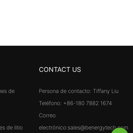
CONTACT US
nes de
Persona de contacto: Tiffany Liu
Teléfono: +86-180 7882 1674
Correo
s de litio
electrónico:
sales@benergytech.com