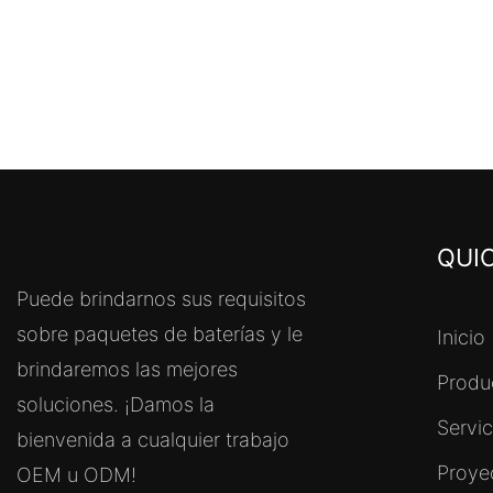
QUIC
Puede brindarnos sus requisitos
sobre paquetes de baterías y le
Inicio
brindaremos las mejores
Produ
soluciones. ¡Damos la
Servi
bienvenida a cualquier trabajo
Proye
OEM u ODM!