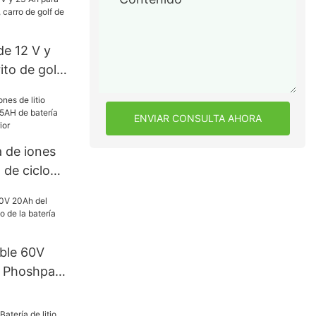
e la batería
 48v 100ah
 de 12 V y
ito de golf
 de golf de
ENVIAR CONSULTA AHORA
 de iones
 de ciclo
tería de
 exterior
able 60V
o Phoshpate
atería