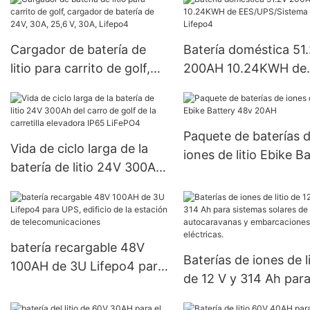
Cargador de batería de
Batería doméstica 51
litio para carrito de golf,
200AH 10.24KWH de
cargador de batería de
EES/UPS/Sistema sol
24V, 30A, 25,6 V, 30A,
Lifepo4
Lifepo4
Paquete de baterías 
Vida de ciclo larga de la
iones de litio Ebike B
batería de litio 24V 300Ah
48v 20AH
del carro de golf de la
carretilla elevadora IP65
LiFePO4
batería recargable 48V
Baterías de iones de li
100AH ​​de 3U Lifepo4 para
de 12 V y 314 Ah par
UPS, edificio de la estación
sistemas solares de
de telecomunicaciones