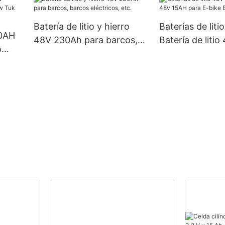
icas.
Batería de litio y hierro
Baterías de liti
40AH
48V 230Ah para barcos,
Batería de liti
o
barcos eléctricos, etc.
para E-bike E-
tuk