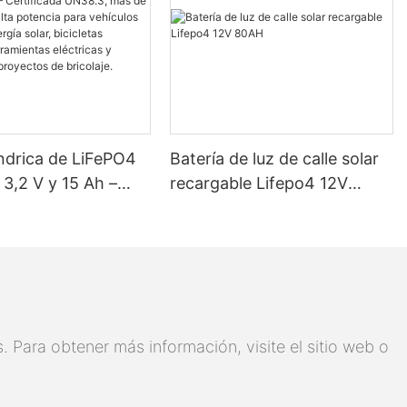
índrica de LiFePO4
Batería de luz de calle solar
3,2 V y 15 Ah –
recargable Lifepo4 12V
ada UN38.3, más de
80AH
os, alta potencia
culos eléctricos,
lar, bicicletas
s, herramientas
s y baterías para
 Para obtener más información, visite el sitio web o
 de bricolaje.