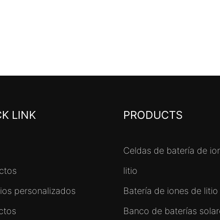
K LINK
PRODUCTS
Celdas de batería de io
ctos
litio
cios personalizados
Batería de iones de litio
ctos
Banco de baterías solare