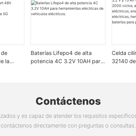
 de
Baterías Lifepo4 de alta
Celda cil
e la
potencia 4C 3.2V 10AH para
32140 de 
herramientas eléctricas de
Certific
 de la
vehículos eléctricos.
2000 cicl
para vehí
energía so
Contáctenos
eléctrica
eléctrica
zados y es capaz de atender los requisitos específicos.
proyectos
contáctenos directamente con preguntas o consultas.