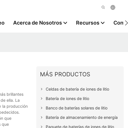
eo
Acerca de Nosotros
Recursos
Contá
MÁS PRODUCTOS
Celdas de batería de iones de litio
ás brillantes
Batería de iones de litio
de ella. La
y la producción
Banco de baterías solares de litio
obedecidos.
Batería de almacenamiento de energía
ón que
s que
Paquete de baterías de iones de litio