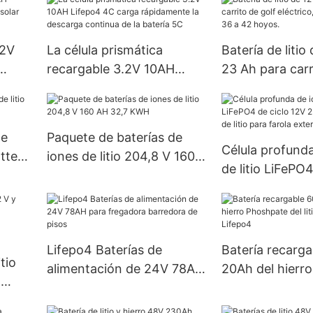
carritos de golf, barcos y
Sistema Solar d
vehículos utilitarios
de ión de litio
Lifepo4
.2V
La célula prismática
Batería de litio
recargable 3.2V 10AH
23 Ah para carr
ar
Lifepo4 4C carga
eléctrico, carro
rápidamente la descarga
36 a 42 hoyos.
continua de la batería 5C
de
Paquete de baterías de
Célula profunda
attery
iones de litio 204,8 V 160
de litio LiFePO4
AH 32,7 KWH
12V 25AH de ba
litio para farola
Lifepo4 Baterías de
Batería recarg
tio
alimentación de 24V 78AH
20Ah del hierr
a
para fregadora barredora
del litio de la b
de pisos
Lifepo4