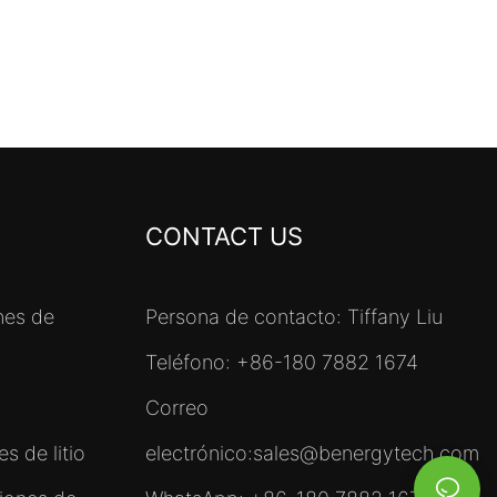
CONTACT US
nes de
Persona de contacto: Tiffany Liu
Teléfono: +86-180 7882 1674
Correo
s de litio
electrónico:
sales@benergytech.com