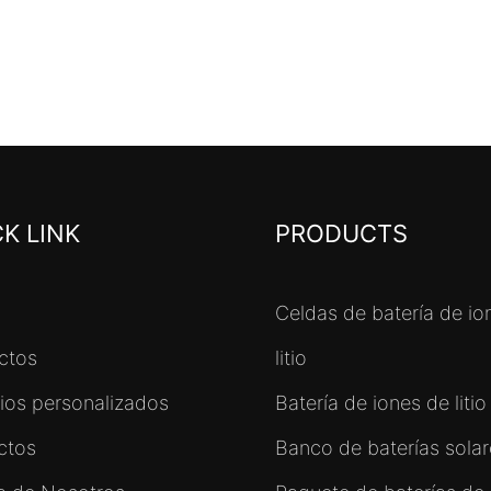
K LINK
PRODUCTS
Celdas de batería de io
ctos
litio
cios personalizados
Batería de iones de litio
ctos
Banco de baterías solare