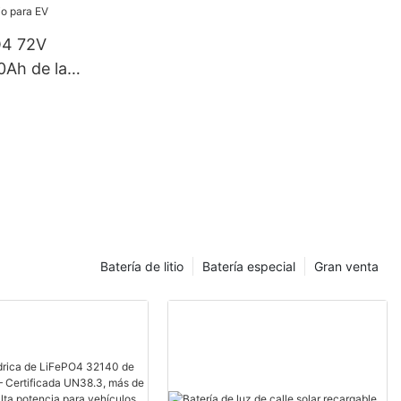
O4 72V
Ah de la
co del
 de la ión
Batería de litio
Batería especial
Gran venta