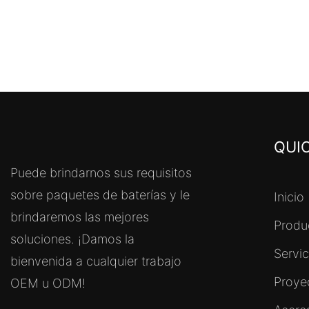
QUIC
Puede brindarnos sus requisitos
sobre paquetes de baterías y le
Inicio
brindaremos las mejores
Produ
soluciones. ¡Damos la
Servi
bienvenida a cualquier trabajo
Proye
OEM u ODM!