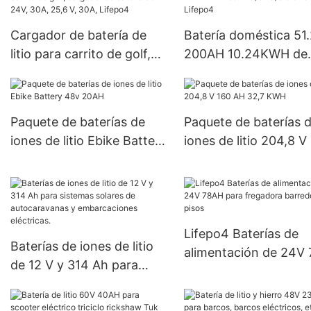
Cargador de batería de
Batería doméstica 51
litio para carrito de golf,
200AH 10.24KWH de
cargador de batería de
EES/UPS/Sistema sol
24V, 30A, 25,6 V, 30A,
Lifepo4
Lifepo4
Paquete de baterías de
Paquete de baterías 
iones de litio Ebike Battery
iones de litio 204,8 V
48v 20AH
AH 32,7 KWH
Lifepo4 Baterías de
Baterías de iones de litio
alimentación de 24V
de 12 V y 314 Ah para
para fregadora barre
sistemas solares de
de pisos
autocaravanas y