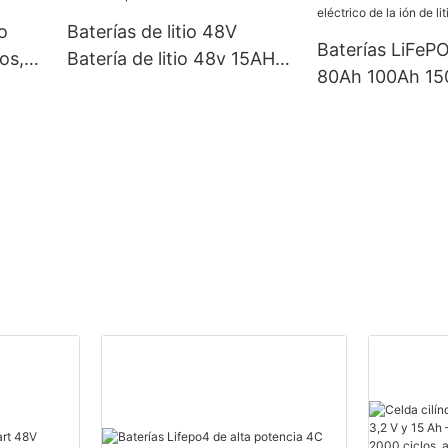
ro
Baterías de litio 48V
Baterías LiFeP
os,
Batería de litio 48v 15AH
80Ah 100Ah 150
.
para E-bike E-scooter
batería del bar
coche eléctrico
de litio para EV