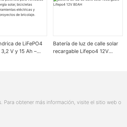
índrica de LiFePO4
Batería de luz de calle solar
3,2 V y 15 Ah –
recargable Lifepo4 12V
ada UN38.3, más de
80AH
os, alta potencia
culos eléctricos,
lar, bicicletas
s, herramientas
s y baterías para
 Para obtener más información, visite el sitio web o
 de bricolaje.