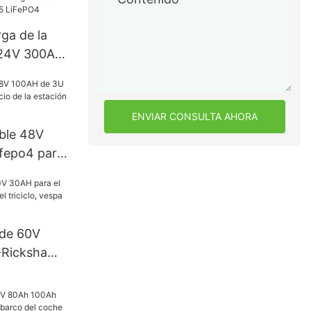
 48v 100ah
rga de la
o 24V 300Ah
f de la
dora IP65
ENVIAR CONSULTA AHORA
able 48V
ifepo4 para
 la estación
aciones
o de 60V
-Rickshaw
iciclo, vespa