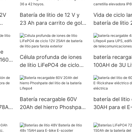
vehículos utilitarios
de ión de litio
Lifepo4
.2V
Batería de litio de 12 V y
Vida de ciclo la
23 Ah para carrito de golf
batería de liti
ar
eléctrico, carro de golf de
del carro de gol
36 a 42 hoyos.
carretilla eleva
LiFePO4
de
Célula profunda de iones
batería recarg
 160
de litio LiFePO4 de ciclo
100AH ​​de 3U L
12V 25AH de batería de
UPS, edificio de
litio para farola exterior
de telecomunic
Batería recargable 60V
batería del liti
 78AH
20Ah del hierro Phoshpate
30AH para el E
dora
del litio de la batería
eléctrico del tr
Lifepo4
eléctrica