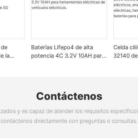
 de
Baterías Lifepo4 de alta
Celda cil
e la
potencia 4C 3.2V 10AH para
32140 de 
herramientas eléctricas de
Certific
 de la
vehículos eléctricos.
2000 cicl
para vehí
energía so
Contáctenos
eléctrica
eléctrica
zados y es capaz de atender los requisitos específicos.
proyectos
contáctenos directamente con preguntas o consultas.