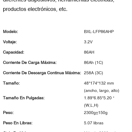
productos electrónicos, etc.
Modelo:
BXL-LFP86AHP
Voltaje:
3.2V
Capacidad:
86AH
Corriente De Carga Máxima:
86Ah (1C)
Corriente De Descarga Continua Máxima:
258A (3C)
Tamaño:
48*174*132 mm
(ancho, largo, alto)
Tamaño En Pulgadas:
1.89*6.85*5.20 "
(W,L,H)
Peso:
2300g±150g
Peso En Libras:
5.07 libras