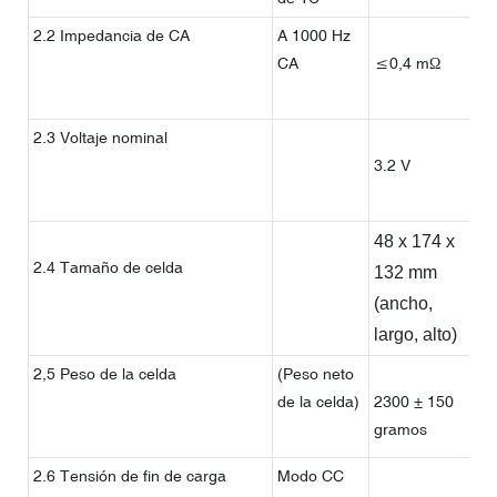
2.2 Impedancia de CA
A 1000 Hz
CA
≤0,4 mΩ
2.3 Voltaje nominal
3.2 V
P
48 x 174 x
2.4 Tamaño de celda
de
132 mm
c
(ancho,
F
largo, alto)
2,5 Peso de la celda
(Peso neto
de la celda)
2300 ± 150
gramos
2.6 Tensión de fin de carga
Modo CC