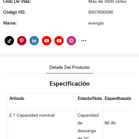
Ciclo De Vida:
Más de 3000 ciclos
Código HS:
8507600090
Marca:
energía
Detalle Del Producto
Especificación
Artículo
Estado/Nota
Especificación
O
2.1 Capacidad nominal
Capacidad
de
86 Ah
descarga
de 1C