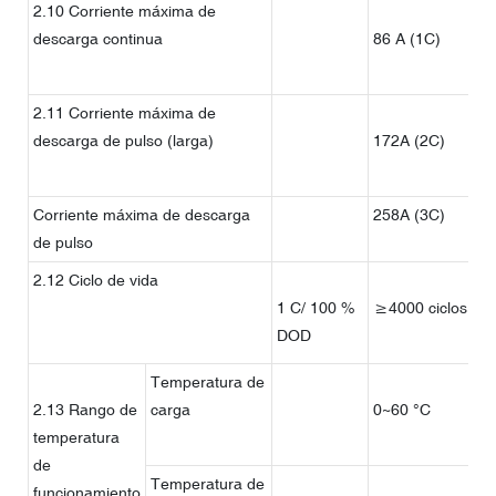
2.10 Corriente máxima de
descarga continua
86 A (1C)
2.11 Corriente máxima de
descarga de pulso (larga)
172A (2C)
≤
s
Corriente máxima de descarga
258A (3C)
≤
de pulso
2.12 Ciclo de vida
1 C/ 100 %
≥4000 ciclos
DOD
Temperatura de
2.13 Rango de
carga
0~60 °C
temperatura
de
Temperatura de
funcionamiento