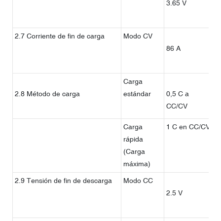
3.65 V
2.7 Corriente de fin de carga
Modo CV
86 A
Carga
2.8 Método de carga
estándar
0,5 C a
2
CC/CV
Carga
1 C en CC/CV
1
rápida
(Carga
máxima)
2.9 Tensión de fin de descarga
Modo CC
2.5 V