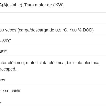
A(Ajustable) (Para motor de 2KW)
00 veces (carga/descarga de 0,5 °C, 100 % DOD)
0～55℃
45℃
ter eléctrico, motocicleta eléctrica, bicicleta eléctrica,
acésped..
ños
e coincidir
4