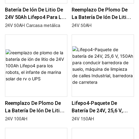
Batería De Ión De Litio De
Reemplazo De Plomo De
24V 50Ah Lifepo4 Para La
La Batería De Ión De Litio
Máquina Del Depurador De
De 24V 50Ah Lifepo4 Para
24V 50AH Carcasa metálica
24V 50AH
La Limpieza Del Piso Del
El Infante De Marina Solar
Barrendero Del Piso
De Rv O UPS
Reemplazo De Plomo De
Lifepo4-Paquete De
La Batería De Ión De Litio
Batería De 24V, 25,6 V,
De 24V 100Ah Lifepo4 Para
150Ah Para Conducir
24V 100AH
24V 150AH
Los Robots, El Infante De
Barredora De Suelo,
Marina Solar De Rv O UPS
Máquina De Limpieza De