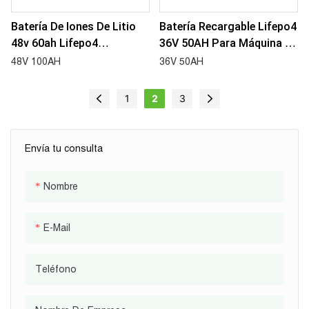
Batería De Iones De Litio
Batería Recargable Lifepo4
48v 60ah Lifepo4
36V 50AH Para Máquina De
Recargable Para
Limpieza De Pisos,
48V 100AH
36V 50AH
EV/carrito De Golf, Club
Barredora De Pisos,
Car, Yamaha, Ezgo, Etc.
Barredora Eléctrica Con
1
2
3
Operador A Pie
Envía tu consulta
Nombre
E-Mail
Teléfono