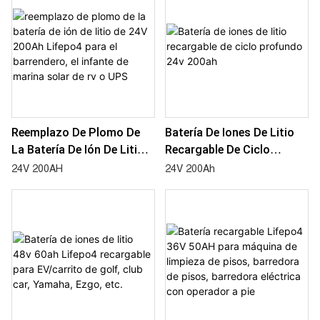
Calles Industrial, Barredora
De Carretera
Reemplazo De Plomo De
Batería De Iones De Litio
La Batería De Ión De Litio
Recargable De Ciclo
De 24V 200Ah Lifepo4 Para
Profundo 24v 200ah
24V 200AH
24V 200Ah
El Barrendero, El Infante De
Marina Solar De Rv O UPS