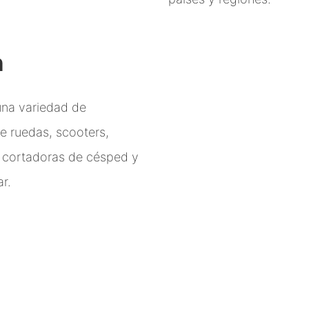
n
una variedad de
 de ruedas, scooters,
s, cortadoras de césped y
r.