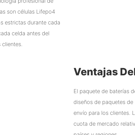
nología profesional de
ulas son células Lifepo4
s estrictas durante cada
ada celda antes del
 clientes.
Ventajas De
El paquete de baterías d
diseños de paquetes de b
envío para los clientes.
cuota de mercado relati
países y regiones.