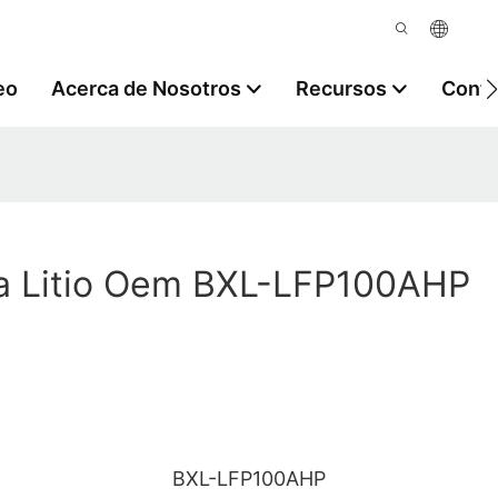
eo
Acerca de Nosotros
Recursos
Contá
ia Litio Oem BXL-LFP100AHP
BXL-LFP100AHP