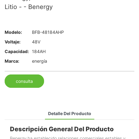
Litio - - Benergy
Modelo:
BFB-48184AHP
Voltaje:
48V
Capacidad:
184AH
Marca:
energía
consulta
Detalle Del Producto
Descripción General Del Producto
Benergy ha establecido relaciones comerciales estables y