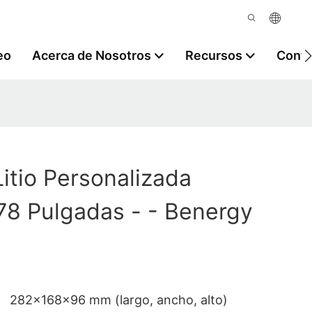
eo
Acerca de Nosotros
Recursos
Contá
Litio Personalizada
,78 Pulgadas - - Benergy
282×168×96 mm (largo, ancho, alto)