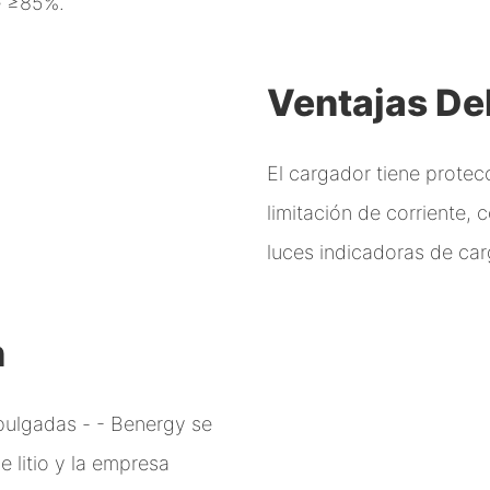
de ≥85%.
Ventajas De
El cargador tiene protec
limitación de corriente, 
luces indicadoras de ca
n
 pulgadas - - Benergy se
e litio y la empresa