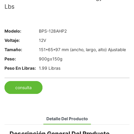
Lbs
Modelo:
BPS-128AHP2
Voltaje:
12V
Tamaño:
151*65*97 mm (ancho, largo, alto) Ajustable
Peso:
900g±150g
Peso En Libras:
1.99 Libras
consulta
Detalle Del Producto
Descripción General Del Producto